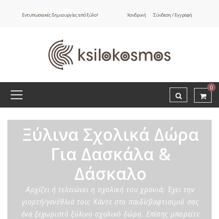
Εντυπωσιακές δημιουργίες από ξύλο!
Χονδρική
Σύνδεση / Εγγραφή
0
Ξύλινα Σχολικά Δώρα
Για Δασκάλα &
Δάσκαλο
Αρχίζει ή τελειώνει η σχολική του χρονιά; Έχει την
γιορτή/γενέθλιά του; Κάντε στο παιδί/βαφτισιμιό σας
ένα ξεχωριστό ξύλινο σχολικό δώρο. Επίσης μπορείτε