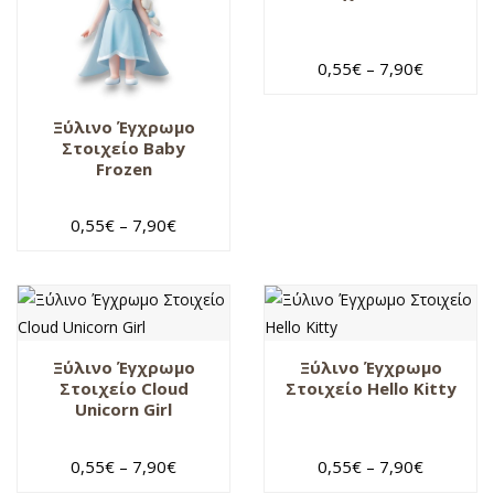
ελάφι
ελέφαντας
0,55
€
–
7,90
€
Ινδιάνος
Ξύλινο Έγχρωμο
Κοριτσάκι
Στοιχείο Baby
Frozen
Κορίτσι
κουνέλι
0,55
€
–
7,90
€
κουνιστό
αλογάκι
Κύκνος
λιοντάρι
Ματάκι
Ξύλινο Έγχρωμο
Ξύλινο Έγχρωμο
Στοιχείο Cloud
Στοιχείο Hello Kitty
Με ονόματα
Unicorn Girl
μονόκερος
0,55
€
–
7,90
€
0,55
€
–
7,90
€
μπομπονιέρα