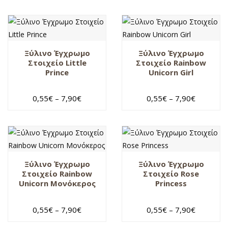
ξύλινο
Ομάδες
ουράνιο τόξο
Ξύλινο Έγχρωμο
Ξύλινο Έγχρωμο
Παιδικοί
Στοιχείο Little
Στοιχείο Rainbow
χαρακτήρες
Prince
Unicorn Girl
Πατούσα
πρίγκιπας
0,55
€
–
7,90
€
0,55
€
–
7,90
€
πριγκιπική
άμαξα
πριγκίπισσα
στοιχείο
Ξύλινο Έγχρωμο
Ξύλινο Έγχρωμο
Τίγρης
Στοιχείο Rainbow
Στοιχείο Rose
Unicorn Μονόκερος
Princess
τρενάκι
Χιονάτη
0,55
€
–
7,90
€
0,55
€
–
7,90
€
χριστουγεννιάτικα
δώρα