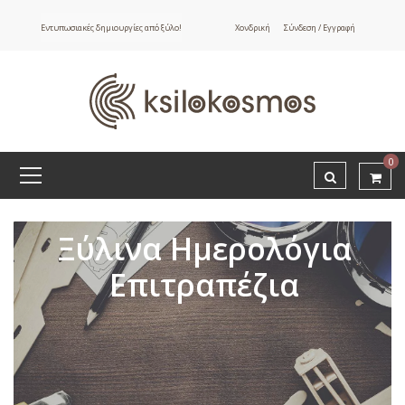
Εντυπωσιακές δημιουργίες από ξύλο!
Χονδρική
Σύνδεση / Εγγραφή
ΧΡΩΜΑ
Έγρωμη
Ψηφιακή
0
Εκτύπωση
Ξύλου
ΕΤΙΚΕΤΕΣ
Ξύλινα Ημερολόγια
notebook
Επιτραπέζια
Επιτραπέζια
Ημερολόγια
Ημερολόγια για
δασκάλους
Ημερολόγια για
δημοτικό