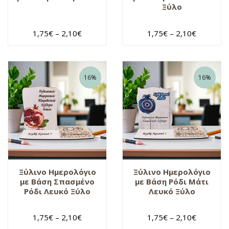
Ξύλο
1,75
€
–
2,10
€
1,75
€
–
2,10
€
16%
16%
Ξύλινο Ημερολόγιο
Ξύλινο Ημερολόγιο
με Βάση Σπασμένο
με Βάση Ρόδι Μάτι
Ρόδι Λευκό Ξύλο
Λευκό Ξύλο
1,75
€
–
2,10
€
1,75
€
–
2,10
€