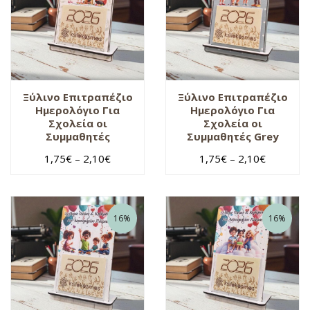
Ημερολόγια για
συλλόγους
γυναικών
Ημερολόγια για
σχολεία
Ημερολόγια
Γραφείου
Ξύλινο Επιτραπέζιο
Ξύλινο Επιτραπέζιο
Ημερολόγιο Για
Ημερολόγιο Για
Ημερολόγια με
Σχολεία οι
Σχολεία οι
βάση
Συμμαθητές
Συμμαθητές Grey
Ημερολόγια
1,75
€
–
2,10
€
1,75
€
–
2,10
€
ποντιακού
συλλόγου
16%
16%