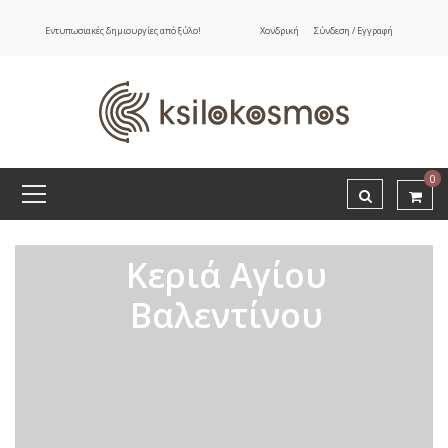
Εντυπωσιακές δημιουργίες από ξύλο!
Χονδρική
Σύνδεση / Εγγραφή
0
Κεριά Αγίου
Βαλεντίνου