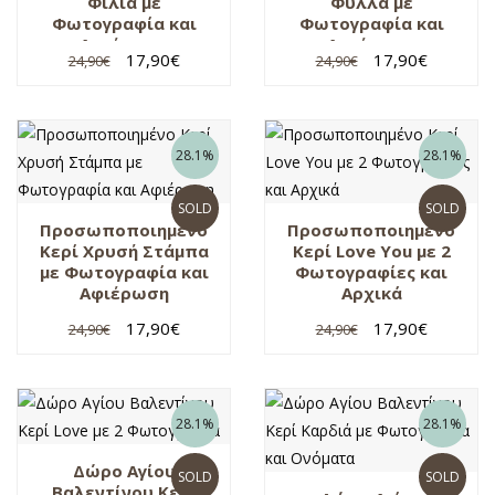
Φιλιά με
Φύλλα με
Φωτογραφία και
Φωτογραφία και
Αφιέρωση
Αφιέρωση
17,90
€
17,90
€
24,90
€
24,90
€
28.1%
28.1%
SOLD
SOLD
Προσωποποιημένο
Προσωποποιημένο
Κερί Χρυσή Στάμπα
Κερί Love You με 2
με Φωτογραφία και
Φωτογραφίες και
Αφιέρωση
Αρχικά
17,90
€
17,90
€
24,90
€
24,90
€
28.1%
28.1%
Δώρο Αγίου
SOLD
SOLD
Βαλεντίνου Κερί