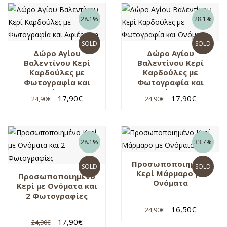
28.1%
28.1%
SOLD
SOLD
Δώρο Αγίου
Δώρο Αγίου
Βαλεντίνου Κερί
Βαλεντίνου Κερί
Καρδούλες με
Καρδούλες με
Φωτογραφία και
Φωτογραφία και
Αφιέρωση
Ονόματα
17,90
€
17,90
€
24,90
€
24,90
€
28.1%
33.7%
Προσωποποιημένο
SOLD
SOLD
Κερί Μάρμαρο με
Προσωποποιημένο
Ονόματα
Κερί με Ονόματα και
2 Φωτογραφίες
16,50
€
24,90
€
17,90
€
24,90
€