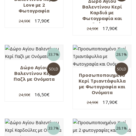
Δώρο Αγίου
Love με 2
Βαλεντίνου Κερί
Φωτογραφία
Καρδιά με
Φωτογραφία και
17,90
€
24,90
€
Ονόματα
17,90
€
24,90
€
33.7%
28.1%
Δώρο Αγίου
SOLD
SOLD
Βαλεντίνου Κερί
Προσωποποιημένο
Παζλ με Ονόματα
Κερί Τριαντάφυλλα
με Φωτογραφία και
Ονόματα
16,50
€
24,90
€
17,90
€
24,90
€
33.7%
28.1%