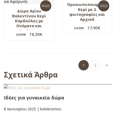
Προσωποποιημένο
SOLD
SOLD
Κερί με 2
Δώρο Αγίου
φωτογραφίες και
Βαλεντίνου Κερί
Αρχικά
Καρδούλες με
Ονόματα και
17,90
€
24,90
€
Αφιέρωση
16,50
€
24,90
€
1
2
Σχετικά Άρθρα
Ιδέες για γυναικεία δώρα
8 Ιανουαρίου 2025
|
ksilokosmos