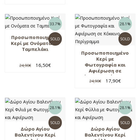
33.7%
28.1%
Προσωποποιημένο
SOLD
SOLD
Κερί με Ονόματα σε
Ταμπελάκι
Προσωποποιημένο
Κερί με
Φωτογραφία και
16,50
€
24,90
€
Αφιέρωση σε
Κόκκινο Περίγραμμα
17,90
€
24,90
€
28.1%
28.1%
SOLD
SOLD
Δώρο Αγίου
Δώρο Αγίου
Βαλεντίνου Κερί
Βαλεντίνου Κερί