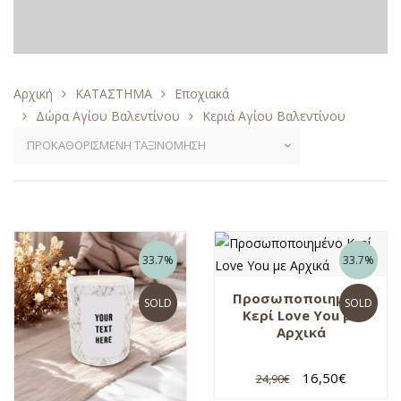
Αρχική
ΚΑΤΑΣΤΗΜΑ
Εποχιακά
Δώρα Αγίου Βαλεντίνου
Κεριά Αγίου Βαλεντίνου
33.7%
33.7%
Προσωποποιημένο
SOLD
SOLD
Κερί Love You με
Αρχικά
16,50
€
24,90
€