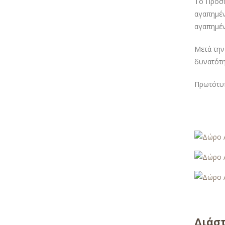
Το Προσω
αγαπημέν
αγαπημέν
Μετά την
δυνατότη
Πρωτότυπ
Διάσ