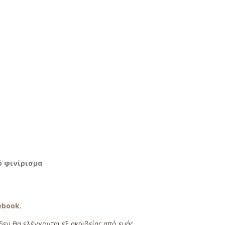
ό φινίρισμα
ebook
.
δεν θα ελέγχονται εξ ακριβείας από εμάς.