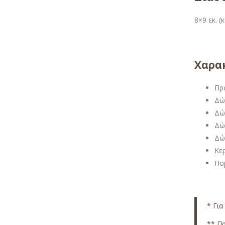
8×9 εκ. 
Χαρακ
Πρ
Δώ
Δώ
Δώ
Δώ
Κε
Πο
* Για
** Πρ