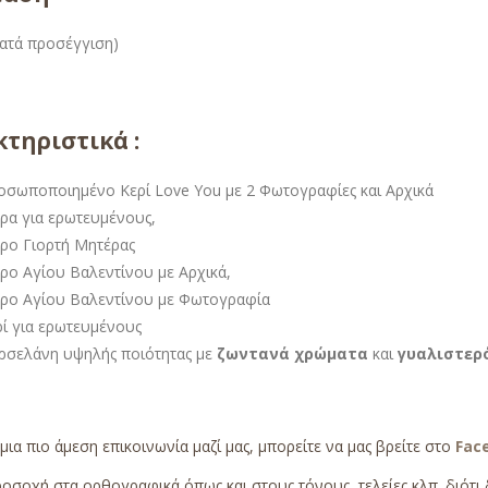
(κατά προσέγγιση)
τηριστικά :
οσωποποιημένο Κερί Love You με 2 Φωτογραφίες και Αρχικά
ρα για ερωτευμένους,
ρο Γιορτή Μητέρας
ρο Αγίου Βαλεντίνου με Αρχικά,
ρο Αγίου Βαλεντίνου με Φωτογραφία
ρί για ερωτευμένους
ρσελάνη υψηλής ποιότητας με
ζωντανά χρώματα
και
γυαλιστερ
 μια πιο άμεση επικοινωνία μαζί μας, μπορείτε να μας βρείτε στο
Fac
οσοχή στα ορθογραφικά όπως και στους τόνους, τελείες κλπ. διότι 