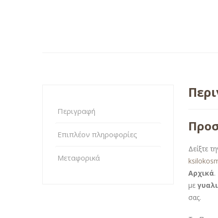
Περ
Περιγραφή
Προσ
Επιπλέον πληροφορίες
Δείξτε τ
Μεταφορικά
ksilokos
Αρχικά
.
με
γυαλι
σας.