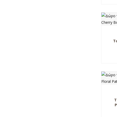
Τ
Τ
P