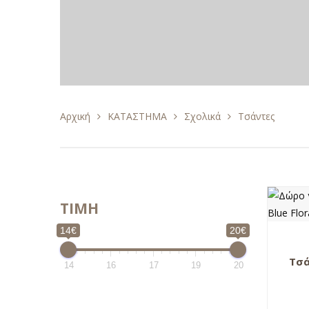
Αρχική
ΚΑΤΑΣΤΗΜΑ
Σχολικά
Τσάντες
TIMH
14€
20€
Τσά
14
16
17
19
20