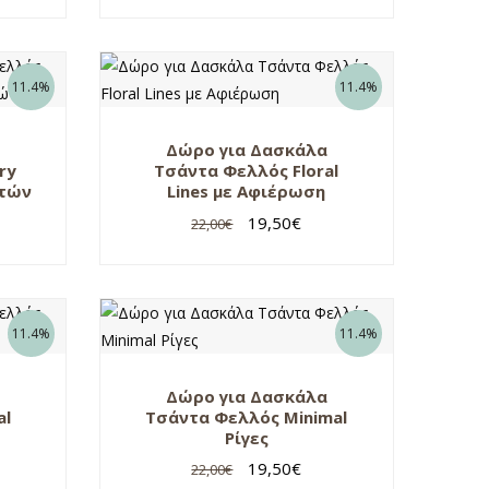
11.4%
11.4%
Δώρο για Δασκάλα
ry
Τσάντα Φελλός Floral
ητών
Lines με Αφιέρωση
19,50
€
22,00
€
11.4%
11.4%
Δώρο για Δασκάλα
al
Τσάντα Φελλός Minimal
Ρίγες
19,50
€
22,00
€