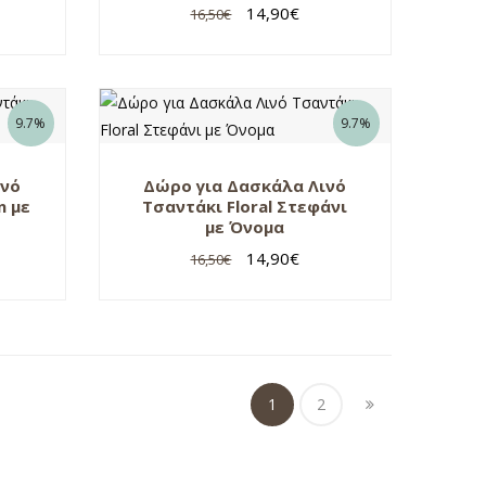
14,90
€
16,50
€
9.7%
9.7%
ινό
Δώρο για Δασκάλα Λινό
n με
Τσαντάκι Floral Στεφάνι
με Όνομα
14,90
€
16,50
€
1
2