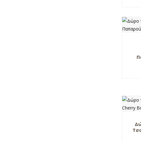
Π
Δώ
Τσα