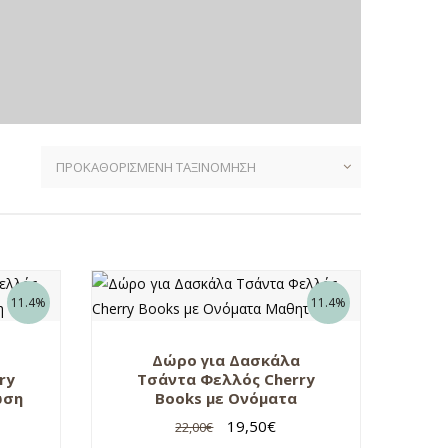
11.4%
11.4%
Δώρο για Δασκάλα
ry
Τσάντα Φελλός Cherry
ωση
Books με Ονόματα
Μαθητών
19,50
€
22,00
€