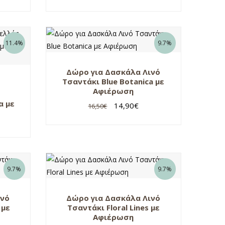
11.4%
9.7%
Δώρο για Δασκάλα Λινό
Τσαντάκι Blue Botanica με
Αφιέρωση
α με
14,90
€
16,50
€
9.7%
9.7%
ινό
Δώρο για Δασκάλα Λινό
 με
Τσαντάκι Floral Lines με
Αφιέρωση