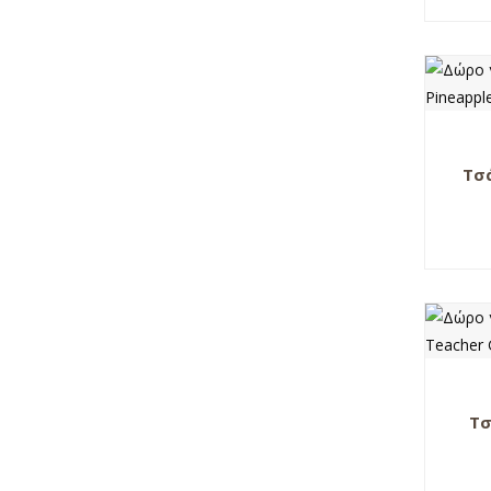
Τσ
Τσ