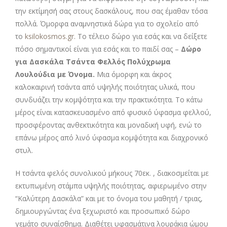
την εκτίμησή σας στους δασκάλους, που σας έμαθαν τόσα
πολλά. Όμορφα αναμνηστικά δώρα για το σχολείο από
το
ksilokosmos.gr.
Το τέλειο δώρο για εσάς και να δείξετε
πόσο σημαντικοί είναι για εσάς και το παιδί σας –
Δώρο
για Δασκάλα Τσάντα Φελλός Πολύχρωμα
Λουλούδια με Όνομα
.
Μια όμορφη και άκρος
καλοκαιρινή τσάντα από υψηλής ποιότητας υλικά, που
συνδυάζει την κομψότητα και την πρακτικότητα. Το κάτω
μέρος είναι κατασκευασμένο από φυσικό ύφασμα φελλού,
προσφέροντας ανθεκτικότητα και μοναδική υφή, ενώ το
επάνω μέρος από λινό ύφασμα κομψότητα και διαχρονικό
στυλ.
Η τσάντα φελός συνολικού μήκους 70εκ. , διακοσμείται με
εκτυπωμένη στάμπα υψηλής ποιότητας, αφιερωμένο στην
“Καλύτερη Δασκάλα” και με το όνομα του μαθητή / τριας,
δημιουργώντας ένα ξεχωριστό και προσωπικό δώρο
γεμάτο συναίσθημα. Διαθέτει υφασμάτινα λουράκια ώμου