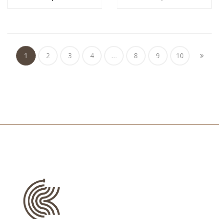
Αφιέρωση και
Όνομα
Όνομα
1
2
3
4
…
8
9
10