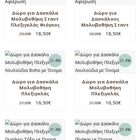
Δώρα
Δώρο για Δασκάλα
Δώρο για
σχολείο
Μολυβοθήκη Σταντ
Δασκάλους
Σχολικά
Πλεξιγκλάς Φιόγκος
Μολυβοθήκη Σταντ
Αναμνηστικά
με Αφιέρωση
Πλεξιγκλάς 2026 με
18,50
€
18,50
€
20,00
€
20,00
€
Αφιέρωση
σχολικά δώρα
Σχολικά δώρα
από όλη την
τάξη
21.4%
21.4%
Υφασμάτινη
Μολυβοθήκη
Δώρο για Δασκάλα
Δώρο για Δασκάλα
Μολυβοθήκη
Μολυβοθήκη
Πλεξιγκλάς
Πλεξιγκλάς
Λουλούδια Boho με
Λουλούδια με
16,50
€
16,50
€
21,00
€
21,00
€
Όνομα
Όνομα
21.4%
21.4%