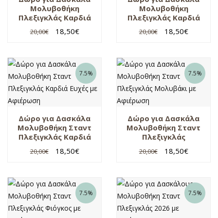
Μολυβοθήκη
Μολυβοθήκη
Σχολικές
καλό
Πλεξιγκλάς Καρδιά
Πλεξιγκλάς Καρδιά
Μολυβοθήκες
καλοκαίρι
Μηλο με Αφιέρωση –
Μηλο με Αφιέρωση –
18,50
€
18,50
€
20,00
€
20,00
€
Τσάντες
Αγόρι
Κορίτσι
κορνίζα
Με ονόματα
μολυβοθήκη
7.5%
7.5%
πλεξιγκλάς
μπρελόκ
ξύλινο
Δώρο για Δασκάλα
Δώρο για Δασκάλα
Πήλινη
Μολυβοθήκη Σταντ
Μολυβοθήκη Σταντ
μολυβοθήκη
Πλεξιγκλάς Καρδιά
Πλεξιγκλάς
Ευχές με Αφιέρωση
Μολυβάκι με
Προσωποποιημένη
18,50
€
18,50
€
20,00
€
20,00
€
κούπα
Αφιέρωση
Προσωποποιημένο
δώρο
Προσωποποιημένο
7.5%
7.5%
Κερί
Σετ Σχολικά