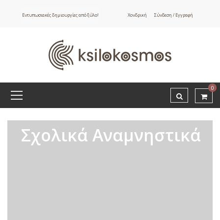
Εντυπωσιακές δημιουργίες από ξύλο!
Χονδρική
Σύνδεση / Εγγραφή
ΧΡΩΜΑ
Έγρωμη
Ψηφιακή
0
Εκτύπωση
Καφέ
Πολύχρωμο
Σχολικά Αναμνηστικά
ΚΑΤΗΓΟΡΙΕΣ
Διάφορα
Ξύλινα
Μπρελόκ
Σχολικά