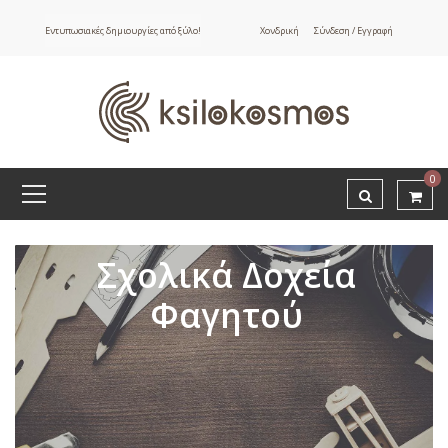
Εντυπωσιακές δημιουργίες από ξύλο!
Χονδρική
Σύνδεση / Εγγραφή
ΕΤΙΚΕΤΕΣ
Εκτυπώσιμο
Σχολικό Τάπερ
0
Σχολικά Δοχεία
Φαγητού