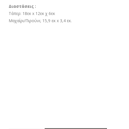
Διαστάσεις :
Τάπερ: 18εκ x 12εκ χ 6εκ
Μαχαίρι/Πιρούνι; 15,9 εκ x 3,4 εκ.