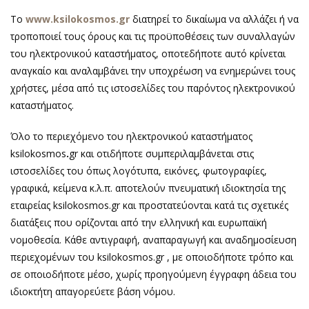
Το
www.ksilokosmos.gr
διατηρεί το δικαίωμα να αλλάζει ή να
τροποποιεί τους όρους και τις προϋποθέσεις των συναλλαγών
του ηλεκτρονικού καταστήματος, οποτεδήποτε αυτό κρίνεται
αναγκαίο και αναλαμβάνει την υποχρέωση να ενημερώνει τους
χρήστες, μέσα από τις ιστοσελίδες του παρόντος ηλεκτρονικού
καταστήματος.
Όλο το περιεχόμενο του ηλεκτρονικού καταστήματος
ksilokosmos
.
gr και οτιδήποτε συμπεριλαμβάνεται στις
ιστοσελίδες του όπως λογότυπα, εικόνες, φωτογραφίες,
γραφικά, κείμενα κ.λ.π. αποτελούν πνευματική ιδιοκτησία της
εταιρείας ksilokosmos.gr και προστατεύονται κατά τις σχετικές
διατάξεις που ορίζονται από την ελληνική και ευρωπαϊκή
νομοθεσία. Κάθε αντιγραφή, αναπαραγωγή και αναδημοσίευση
περιεχομένων του ksilokosmos.gr , με οποιοδήποτε τρόπο και
σε οποιοδήποτε μέσο, χωρίς προηγούμενη έγγραφη άδεια του
ιδιοκτήτη απαγορεύετε βάση νόμου.