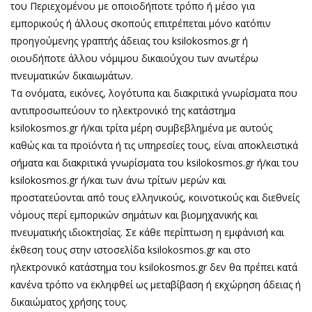
του Περιεχομένου με οποιοδήποτε τρόπο ή μέσο για
εμπορικούς ή άλλους σκοπούς επιτρέπεται μόνο κατόπιν
προηγούμενης γραπτής άδειας του ksilokosmos.gr ή
οιουδήποτε άλλου νόμιμου δικαιούχου των ανωτέρω
πνευματικών δικαιωμάτων.
Τα ονόματα, εικόνες, λογότυπα και διακριτικά γνωρίσματα που
αντιπροσωπεύουν το ηλεκτρονικό της κατάστημα
ksilokosmos.gr ή/και τρίτα μέρη συμβεβλημένα με αυτούς
καθώς και τα προϊόντα ή τις υπηρεσίες τους, είναι αποκλειστικά
σήματα και διακριτικά γνωρίσματα του ksilokosmos.gr ή/και του
ksilokosmos.gr ή/και των άνω τρίτων μερών και
προστατεύονται από τους ελληνικούς, κοινοτικούς και διεθνείς
νόμους περί εμπορικών σημάτων και βιομηχανικής και
πνευματικής ιδιοκτησίας. Σε κάθε περίπτωση η εμφάνισή και
έκθεση τους στην ιστοσελίδα ksilokosmos.gr και στο
ηλεκτρονικό κατάστημα του ksilokosmos.gr δεν θα πρέπει κατά
κανένα τρόπο να εκληφθεί ως μεταβίβαση ή εκχώρηση άδειας ή
δικαιώματος χρήσης τους.