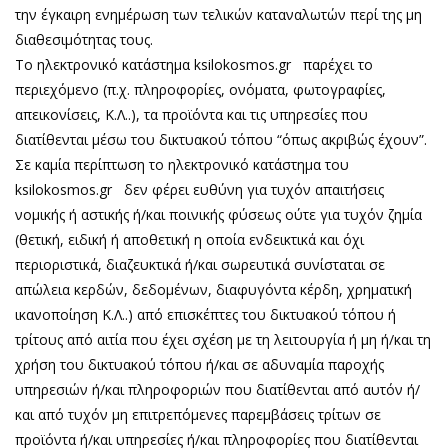
την έγκαιρη ενημέρωση των τελικών καταναλωτών περί της μη
διαθεσιμότητας τους.
Το ηλεκτρονικό κατάστημα ksilokosmos.gr παρέχει το
περιεχόμενο (π.χ. πληροφορίες, ονόματα, φωτογραφίες,
απεικονίσεις, Κ.Λ..), τα προϊόντα και τις υπηρεσίες που
διατίθενται μέσω του δικτυακού τόπου “όπως ακριβώς έχουν”.
Σε καμία περίπτωση το ηλεκτρονικό κατάστημα του
ksilokosmos.gr δεν φέρει ευθύνη για τυχόν απαιτήσεις
νομικής ή αστικής ή/και ποινικής φύσεως ούτε για τυχόν ζημία
(θετική, ειδική ή αποθετική η οποία ενδεικτικά και όχι
περιοριστικά, διαζευκτικά ή/και σωρευτικά συνίσταται σε
απώλεια κερδών, δεδομένων, διαφυγόντα κέρδη, χρηματική
ικανοποίηση Κ.Λ..) από επισκέπτες του δικτυακού τόπου ή
τρίτους από αιτία που έχει σχέση με τη λειτουργία ή μη ή/και τη
χρήση του δικτυακού τόπου ή/και σε αδυναμία παροχής
υπηρεσιών ή/και πληροφοριών που διατίθενται από αυτόν ή/
και από τυχόν μη επιτρεπόμενες παρεμβάσεις τρίτων σε
προϊόντα ή/και υπηρεσίες ή/και πληροφορίες που διατίθενται