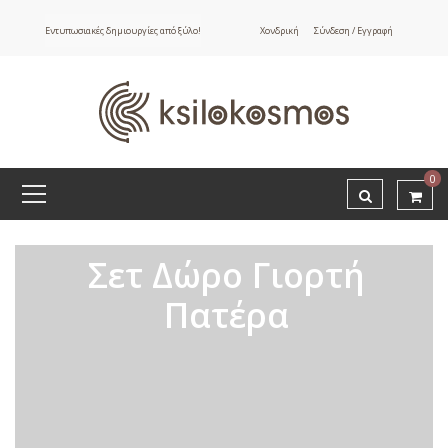
Εντυπωσιακές δημιουργίες από ξύλο!
Χονδρική
Σύνδεση / Εγγραφή
0
Σετ Δώρο Γιορτή
Πατέρα