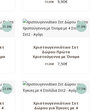
9,90
€
13,00
€
31.8%
31.8%
Σετ
Χριστουγεννιάτικο Σετ
Δώρου Πρώτα
ομα
Χριστούγεννα με Όνομα
–
με 4 Στολίδια Σετ2 – Αγόρι
7,50
€
11,00
€
23.8%
17.5%
Σετ
Χριστουγεννιάτικο Σετ
 4
Δώρου για Έγκυες με 4