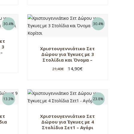
30.4%
30.4%
Σετ
 3
Χριστουγεννιάτικο Σετ
 –
Δώρου για Έγκυες με 3
Στολίδια και Όνομα –
Κορίτσι
14,90
€
21,40
€
13.3%
23.8%
Σετ
Χριστουγεννιάτικο Σετ
δια
Δώρου για Έγκυες με 4
Στολίδια Σετ1 – Αγόρι