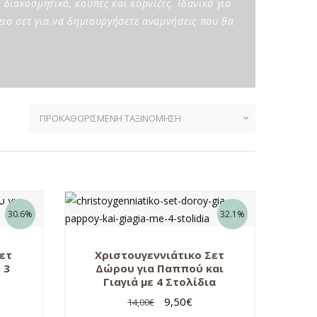
ιακοσμητικά, κούπες και κορνίζες. Ιδανικά για
λειο σετ για να δημιουργήσετε αναμνήσεις που θα
30.6%
32.1%
Σετ
Χριστουγεννιάτικο Σετ
 3
Δώρου για Παππού και
ι
Γιαγιά με 4 Στολίδια
9,50
€
14,00
€