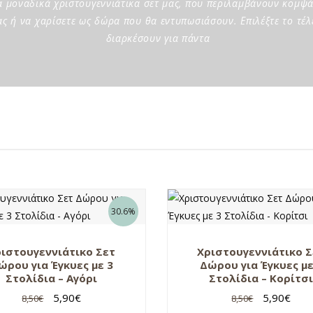
 μοναδικά χριστουγεννιάτικα σετ μας, που περιλαμβάνουν κομψά δ
σας ή να χαρίσετε ως δώρα που θα εντυπωσιάσουν. Επιλέξτε το τέ
διαρκέσουν για πάντα
30.6%
ιστουγεννιάτικο Σετ
Χριστουγεννιάτικο 
ώρου για Έγκυες με 3
Δώρου για Έγκυες με
Στολίδια – Αγόρι
Στολίδια – Κορίτσ
5,90
€
5,90
€
8,50
€
8,50
€