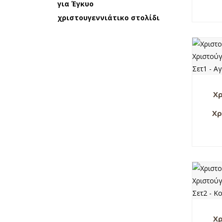
για Έγκυο
χριστουγεννιάτικο στολίδι
Χρ
Χρ
με 
Χρ