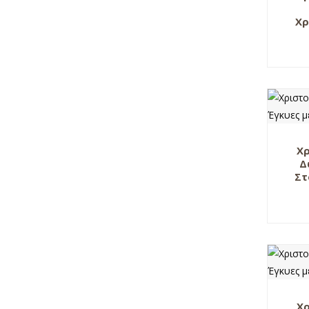
Χρ
Χρ
Δ
Στ
Χρ