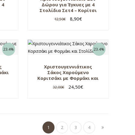
 4
Δώρου για Έγκυες με 4
Στολίδια Σετ4 – Κορίτσι
8,90
€
12,50
€
23.4%
23.4%
ς
Χριστουγεννιάτικος
μάκι
Σάκος Χαρούμενο
Κοριτσάκι με Φορμάκι και
Στολίδι
24,50
€
32,00
€
1
2
3
4