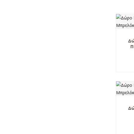
Δώ
Π
Δώ