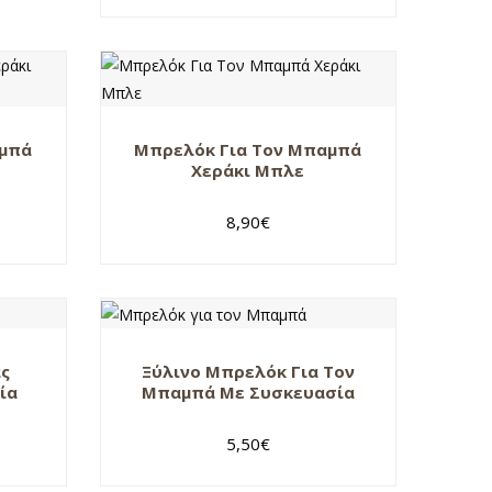
αμπά
Μπρελόκ Για Τον Μπαμπά
Χεράκι Μπλε
8,90
€
άς
Ξύλινο Μπρελόκ Για Τον
ία
Μπαμπά Με Συσκευασία
5,50
€