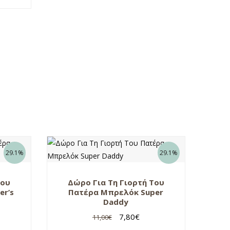
29.1%
29.1%
Του
Δώρο Για Τη Γιορτή Του
er’s
Πατέρα Μπρελόκ Super
Daddy
7,80
€
11,00
€