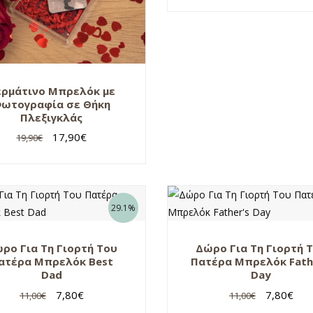
ερμάτινο Μπρελόκ με
ωτογραφία σε Θήκη
Πλεξιγκλάς
17,90
€
19,90
€
29.1%
ρο Για Τη Γιορτή Του
Δώρο Για Τη Γιορτή 
ατέρα Μπρελόκ Best
Πατέρα Μπρελόκ Fath
Dad
Day
7,80
€
7,80
€
11,00
€
11,00
€