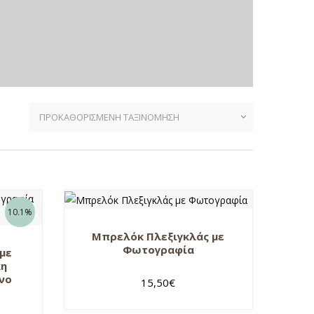
10.1%
Μπρελόκ Πλεξιγκλάς με
Φωτογραφία
με
κη
νο
15,50
€