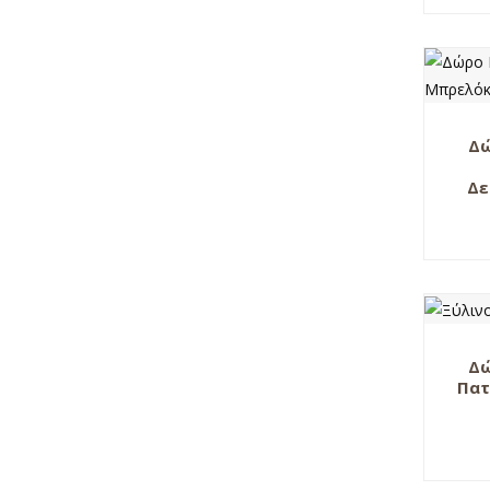
Δώ
Δε
Δώ
Πατ