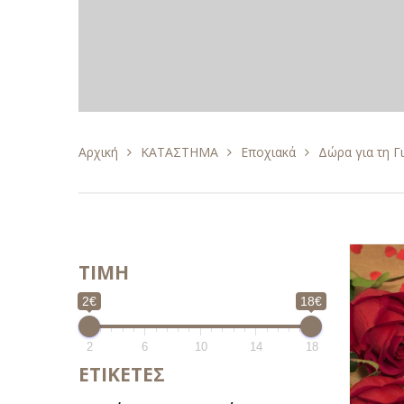
Αρχική
ΚΑΤΑΣΤΗΜΑ
Εποχιακά
Δώρα για τη Γ
TIMH
2€
18€
2
6
10
14
18
ΕΤΙΚΕΤΕΣ