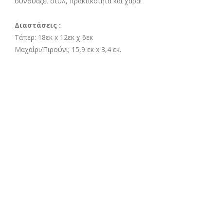
συνδυάζει στυλ, πρακτικότητα και χαρά!
Διαστάσεις :
Τάπερ: 18εκ x 12εκ χ 6εκ
Μαχαίρι/Πιρούνι; 15,9 εκ x 3,4 εκ.