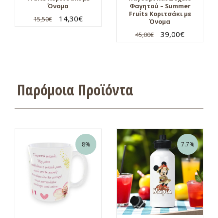
Όνομα
Φαγητού – Summer
Fruits Κοριτσάκι με
14,30
€
15,50
€
Όνομα
39,00
€
45,00
€
Παρόμοια Προϊόντα
8%
7.7%