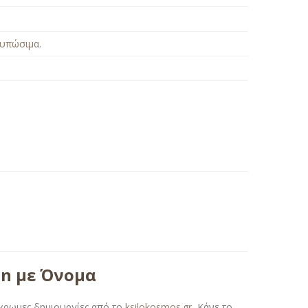
τυπώσιμα
.
on με Όνομα
γχρωμες δημιουργίες από το
ksilokosmos.gr
.
Κάνε το