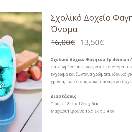
Σχολικό Δοχείο Φαγη
Όνομα
16,00
€
13,50
€
Σχολικό Δοχείο Φαγητού Spiderman A
εκτυπωμένο με φιγούρα και το όνομα του
έγχρωμα και ζωντανά χρώματα. Ιδανικό για
χρονιά, αυτό το προσωποποιημένο δοχείο
Διαστάσεις :
Τάπερ: 18εκ x 12εκ χ 6εκ
Μαχαίρι/Πιρούνι; 15,9 εκ x 3,4 εκ.