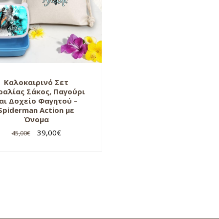
Καλοκαιρινό Σετ
ραλίας Σάκος, Παγούρι
αι Δοχείο Φαγητού –
Spiderman Action με
Όνομα
39,00
€
45,00
€