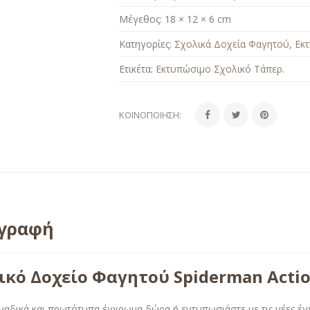
Μέγεθος:
18 × 12 × 6 cm
Κατηγορίες:
Σχολικά Δοχεία Φαγητού
,
Εκ
Ετικέτα:
Εκτυπώσιμο Σχολικό Τάπερ
.
ΚΟΙΝΟΠΟΊΗΣΗ:
ιγραφή
ικό Δοχείο Φαγητού Spiderman Acti
ναδικά και πρωτότυπα έγχρωμα δώρα ή εντυπωσιάστε με τις νέες έ