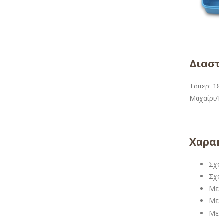
Διαστ
Τάπερ: 18
Μαχαίρι/Π
Χαρακ
Σχ
Σχ
Με
Με 
Με