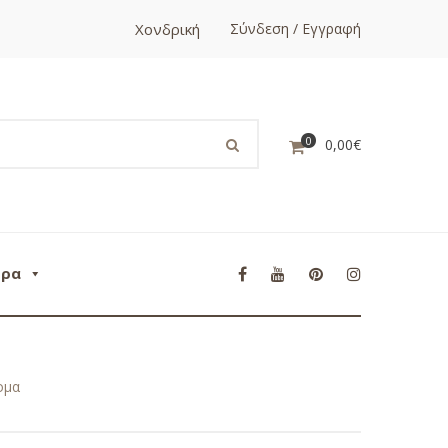
Χονδρική
Σύνδεση / Εγγραφή
0
0,00
€
ορα
ομα