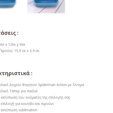
άσεις :
εκ x 12εκ χ 6εκ
ιρούνι; 15,9 εκ x 3,4 εκ.
τηριστικά :
ολικό Δοχείο Φαγητού Spiderman Action με Όνομα
ολικό Τάπερ για παιδιά
 εκτύπωση του ονόματος της επιλογής σας
επιλογή για κουτάλι και πιρούνι
 εκτύπωση sublimation