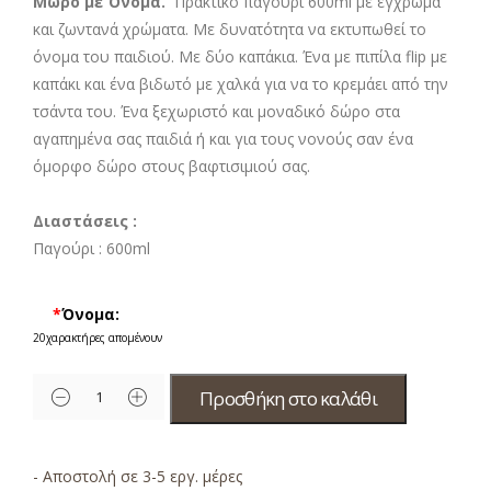
Μωρό με Όνομα.
Πρακτικό παγούρι 600ml με έγχρωμα
και ζωντανά χρώματα. Με δυνατότητα να εκτυπωθεί το
όνομα του παιδιού. Με δύο καπάκια. Ένα με πιπίλα flip με
καπάκι και ένα βιδωτό με χαλκά για να το κρεμάει από την
τσάντα του. Ένα ξεχωριστό και μοναδικό δώρο στα
αγαπημένα σας παιδιά ή και για τους νονούς σαν ένα
όμορφο δώρο στους βαφτισιμιού σας.
Διαστάσεις :
Παγούρι :
600ml
*
Όνομα:
20
χαρακτήρες απομένουν
Προσθήκη στο καλάθι
- Αποστολή σε 3-5 εργ. μέρες