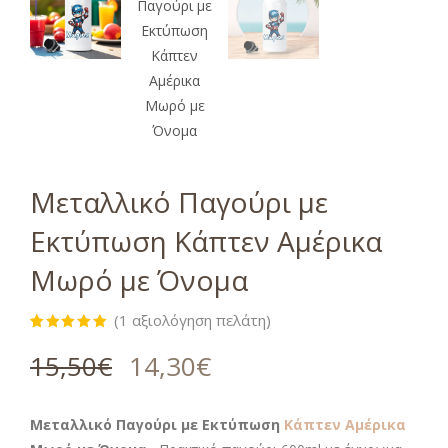
Μεταλλικό Παγούρι με
Εκτύπωση Κάπτεν Αμέρικα
Μωρό με Όνομα
(
1
αξιολόγηση πελάτη)
Βαθμολογήθηκε
1
με
5.00
15,50
€
14,30
€
από 5 με
βάση
βαθμολογία
πελάτη
Μεταλλικό Παγούρι με Εκτύπωση
Κάπτεν Αμέρικα