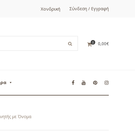
Χονδρική
Σύνδεση / Εγγραφή
0
0,00
€
ορα
υνητής με Όνομα