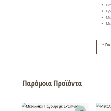
Παγ
Πρ
Με
Με
* Για
Παρόμοια Προϊόντα
7.7%