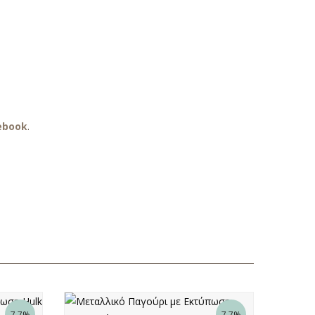
ebook
.
7.7%
7.7%