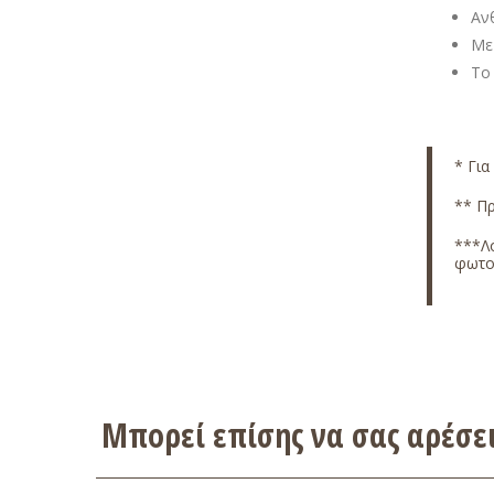
Αν
Με
Το
* Για
** Πρ
***Λό
φωτο
Μπορεί επίσης να σας αρέσ