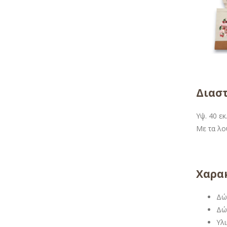
Διαστ
Υψ. 40 εκ
Με τα λου
Χαρακ
Δώ
Δώ
Υλ