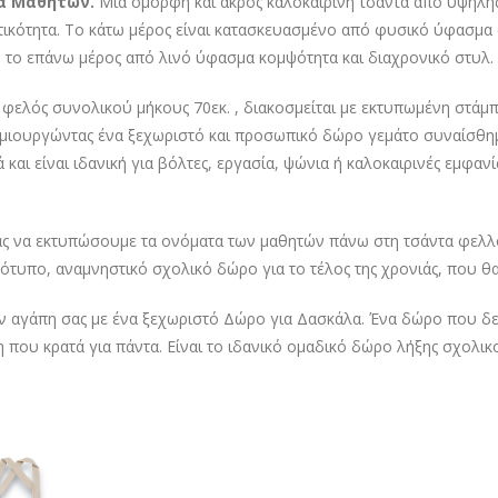
α Μαθητών
.
Μια όμορφη και άκρος καλοκαιρινή τσάντα από υψηλής
τικότητα. Το κάτω μέρος είναι κατασκευασμένο από φυσικό ύφασμα
 το επάνω μέρος από λινό ύφασμα κομψότητα και διαχρονικό στυλ.
 φελός συνολικού μήκους 70εκ. , διακοσμείται με εκτυπωμένη στάμ
ημιουργώντας ένα ξεχωριστό και προσωπικό δώρο γεμάτο συναίσθημ
 και είναι ιδανική για βόλτες, εργασία, ψώνια ή καλοκαιρινές εμφαν
ς να εκτυπώσουμε τα ονόματα των μαθητών πάνω στη τσάντα φελλό
ότυπο, αναμνηστικό σχολικ΄ο δώρο για το τέλος της χρονιάς, που θα
ην αγάπη σας με ένα ξεχωριστό Δώρο για Δασκάλα. Ένα δώρο που δε
 που κρατά για πάντα. Είναι το ιδανικό ομαδικό δώρο λήξης σχολικ