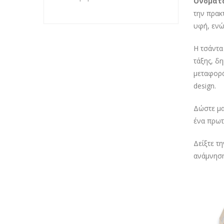
Ονόματ
την πρακ
υφή, ενώ
Η τσάντα
τάξης, δ
μεταφορά
design.
Δώστε μα
ένα πρωτ
Δείξτε τ
ανάμνηση