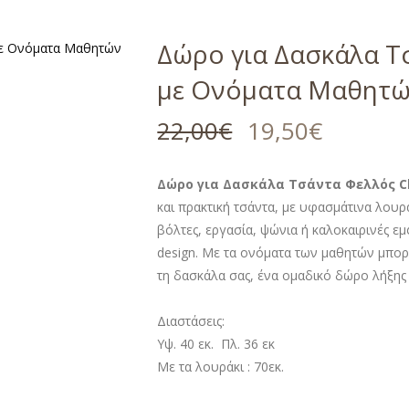
Δώρο για Δασκάλα Τ
με Ονόματα Μαθητ
22,00
€
19,50
€
Δώρο για Δασκάλα Τσάντα Φελλός C
και πρακτική τσάντα, με υφασμάτινα λουρά
βόλτες, εργασία, ψώνια ή καλοκαιρινές ε
design. Με τα ονόματα των μαθητών μπορ
τη δασκάλα σας, ένα ομαδικό δώρο λήξης
Διαστάσεις:
Υψ. 40 εκ. Πλ. 36 εκ
Με τα λουράκι : 70εκ.