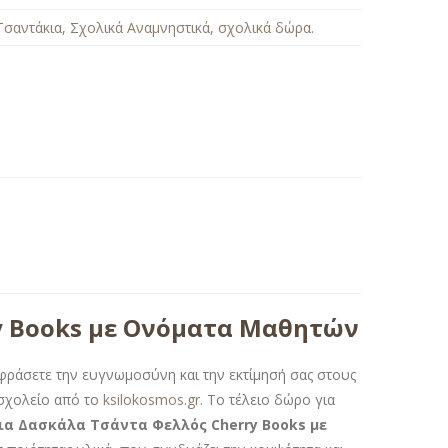
Τσαντάκια
,
Σχολικά Αναμνηστικά
,
σχολικά δώρα
.
y Books με Ονόματα Μαθητών
εκφράσετε την ευγνωμοσύνη και την εκτίμησή σας στους
σχολείο από το
ksilokosmos.gr.
Το τέλειο δώρο για
ια Δασκάλα Τσάντα Φελλός Cherry Books με