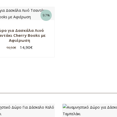
9.7%
ρο για Δασκάλα Λινό
ντάκι Cherry Books με
Αφιέρωση
14,90
€
16,50
€