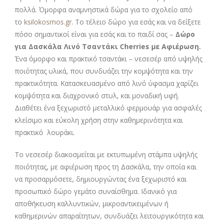
πολλά. Όμορφα αναμνηστικά δώρα για το σχολείο από
το
ksilokosmos.gr.
Το τέλειο δώρο για εσάς και να δείξετε
πόσο σημαντικοί είναι για εσάς και το παιδί σας –
Δώρο
για Δασκάλα Λινό Τσαντάκι Cherries με Αφιέρωση
.
Ένα όμορφο και πρακτικό τσαντάκι – νεσεσέρ από υψηλής
ποιότητας υλικά, που συνδυάζει την κομψότητα και την
πρακτικότητα. Κατασκευασμένο από λινό ύφασμα χαρίζει
κομψότητα και διαχρονικό στυλ, και μοναδική υφή.
Διαθέτει ένα ξεχωριστό μεταλλικό φερμουάρ για ασφαλές
κλείσιμο και εύκολη χρήση στην καθημερινότητα και
πρακτικό λουράκι.
Το νεσεσέρ διακοσμείται με εκτυπωμένη στάμπα υψηλής
ποιότητας, με αφιέρωση προς τη Δασκάλα, την οποία και
να προσαρμόσετε, δημιουργώντας ένα ξεχωριστό και
προσωπικό δώρο γεμάτο συναίσθημα. Ιδανικό για
αποθήκευση καλλυντικών, μικροαντικειμένων ή
καθημερινών απαραίτητων, συνδυάζει λειτουργικότητα και