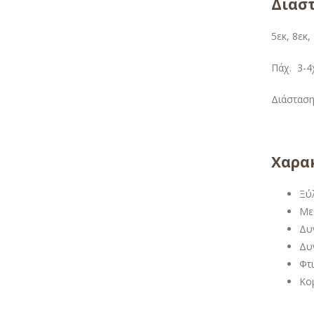
Διαστ
5εκ, 8εκ,
Πάχ. 3-4χ
Διάσταση 
Χαρακ
Ξύ
Με
Δυν
Δυν
Φτ
Κομ