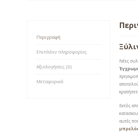
Περ
Περιγραφή
Ξύλι
Επιπλέον πληροφορίες
Νέες συλ
Αξιολογήσεις (0)
Έγχρωμο
Χρησιμοπο
Μεταφορικά
αποτελού
κρατήσετε
Εκτός απ
κατασκευ
αυτές πο
μπρελόκ