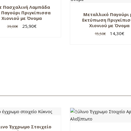
τ Πασχαλινή Λαμπάδα
ι Παγούρι Πριγκίπισσα
Μεταλλικό Παγούρι 
Χιονιού με Όνομα
Εκτύπωση Πριγκίπι
Χιονιού με Όνομα
25,90
€
39,00
€
14,30
€
15,50
€
ινο Έγχρωμο Στοιχείο