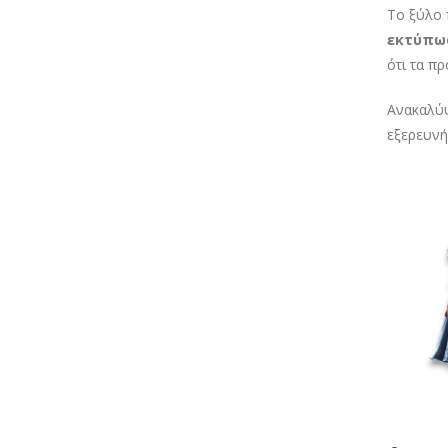
Το ξύλο 
εκτύπω
ότι τα π
Ανακαλύψ
εξερευνή