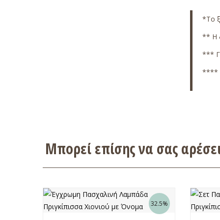
*
Το 
** Η 
*** Γ
**** 
Μπορεί επίσης να σας αρέσ
32.5%