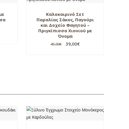
με
Καλοκαιρινό Σετ
σσα
Παραλίας Σάκος, Παγούρι
και Δοχείο Φαγητού –
Πριγκίπισσα Χιονιού με
Όνομα
39,00
€
45,00
€