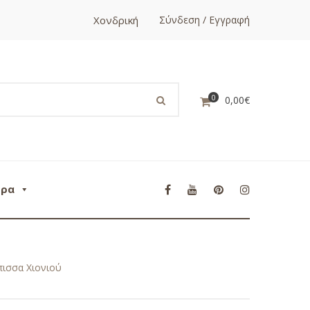
Χονδρική
Σύνδεση / Εγγραφή
0
0,00
€
ορα
πισσα Χιονιού