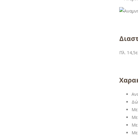
Διασ
Πλ. 14,5ε
Χαρακ
Αν
Δώ
Με
Με
Με
Με