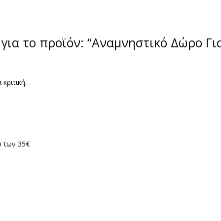
για το προϊόν: “Αναμνηστικό Δώρο Γι
 κριτική.
 των 35€