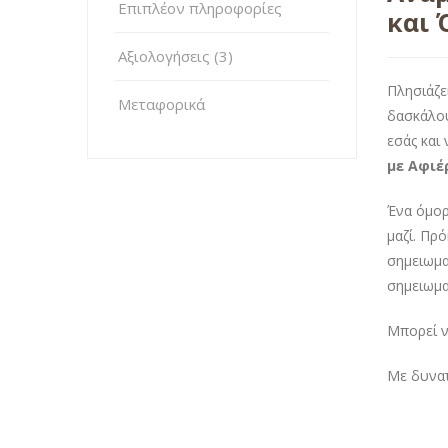
Επιπλέον πληροφορίες
και 
Αξιολογήσεις (3)
Πλησιάζε
Μεταφορικά
δασκάλου
εσάς και 
με Αφιέ
Ένα όμορ
μαζί. Πρ
σημειωμα
σημειωμα
Μπορεί ν
Με δυνατ