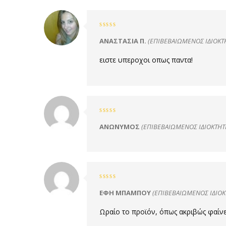
Βαθμολογήθηκε
με
5
από
ΑΝΑΣΤΑΣΊΑ Π.
(ΕΠΙΒΕΒΑΙΩΜΈΝΟΣ ΙΔΙΟΚΤ
5
ειστε υπεροχοι οπως παντα!
Βαθμολογήθηκε
με
4
ΑΝΏΝΥΜΟΣ
(ΕΠΙΒΕΒΑΙΩΜΈΝΟΣ ΙΔΙΟΚΤΉΤ
από 5
Βαθμολογήθηκε
με
5
από
ΈΦΗ ΜΠΑΜΠΟΥ
(ΕΠΙΒΕΒΑΙΩΜΈΝΟΣ ΙΔΙΟΚ
5
Ωραίο το προϊόν, όπως ακριβώς φαίνε