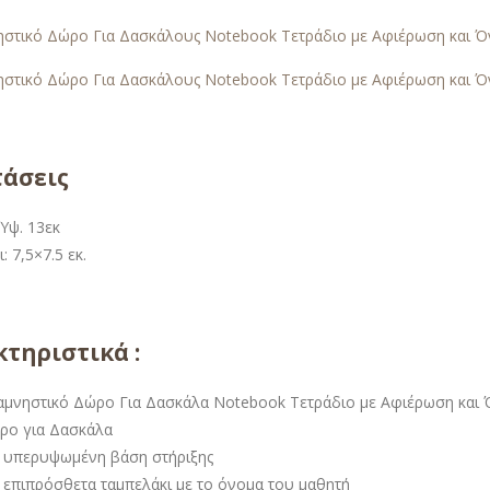
τάσεις
 Ύψ. 13εκ
 7,5×7.5 εκ.
τηριστικά :
αμνηστικό Δώρο Για Δασκάλα Notebook Τετράδιο με Αφιέρωση και
ρο για Δασκάλα
 υπερυψωμένη βάση στήριξης
 επιπρόσθετα ταμπελάκι με το όνομα του μαθητή