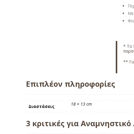
Πε
Με
Φτ
*
Το 
παραγ
** Γι
Επιπλέον πληροφορίες
18 × 13 cm
Διαστάσεις
3 κριτικές για
Αναμνηστικό 