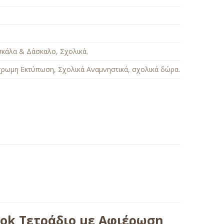
σκάλα & Δάσκαλο
,
Σχολικά
.
χρωμη Εκτύπωση
,
Σχολικά Αναμνηστικά
,
σχολικά δώρα
.
ok Τετράδιο με Αφιέρωση