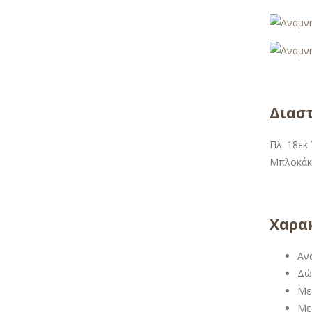
Διασ
Πλ. 18εκ
Μπλοκάκι:
Χαρακ
Αν
Δώ
Με
Με