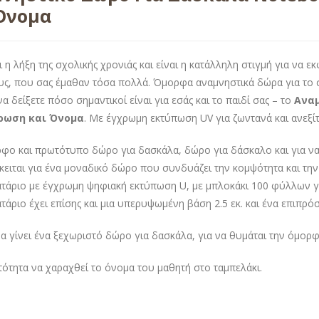
Όνομα
ι η λήξη της σχολικής χρονιάς και είναι η κατάλληλη στιγμή για να 
ς, που σας έμαθαν τόσα πολλά. Όμορφα αναμνηστικά δώρα για το 
να δείξετε πόσο σημαντικοί είναι για εσάς και το παιδί σας – το
Αναμ
ρωση και Όνομα
. Με έγχρωμη εκτύπωση UV για ζωντανά και ανεξί
φο και πρωτότυπο δώρο για δασκάλα, δώρο για δάσκαλο και για ν
όκειται για ένα μοναδικό δώρο που συνδυάζει την κομψότητα και την
τάριο με έγχρωμη ψηφιακή εκτύπωση U, με μπλοκάκι 100 φύλλων για
τάριο έχει επίσης και μια υπερυψωμένη βάση 2.5 εκ. και ένα επιπρό
α γίνει ένα ξεχωριστό δώρο για δασκάλα, για να θυμάται την όμορφ
ότητα να χαραχθεί το όνομα του μαθητή στο ταμπελάκι.