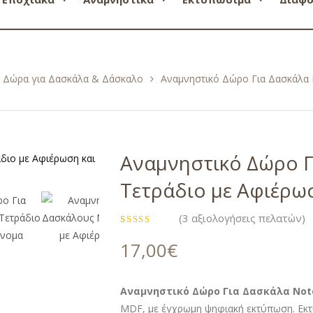
ά Δώρα για Δασκάλα & Δάσκαλο
Αναμνηστικό Δώρο Για Δασκάλα 
Αναμνηστικό Δώρο Γ
Τετράδιο με Αφιέρω
(
3
αξιολογήσεις πελατών)
Βαθμολογήθηκε
3
με
4.67
17,00
€
από 5 με
βάση
βαθμολογίες
πελάτη
Αναμνηστικό Δώρο Για Δασκάλα Not
MDF, με έγχρωμη ψηφιακή εκτύπωση. Εκτ