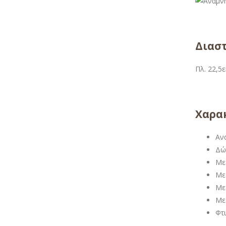
Διασ
Πλ. 22,5ε
Χαρακ
Αν
Δώ
Με
Με
Με
Με
Φτ