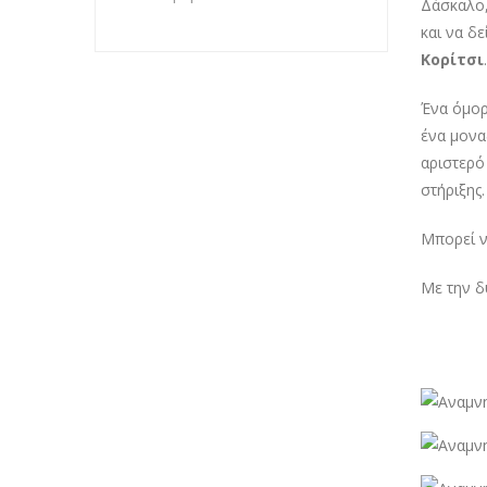
Δάσκαλο,
και να δε
Κορίτσι
Ένα όμορ
ένα μονα
αριστερό
στήριξης.
Μπορεί ν
Με την δ