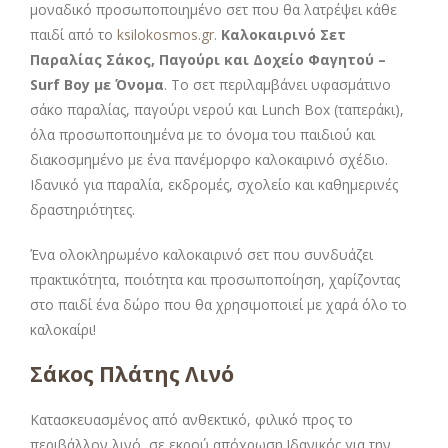
μοναδικό προσωποποιημένο σετ που θα λατρέψει κάθε
παιδί από το
ksilokosmos.gr
.
Καλοκαιρινό Σετ
Παραλίας Σάκος, Παγούρι και Δοχείο Φαγητού –
Surf Boy με Όνομα
. Το σετ περιλαμβάνει υφασμάτινο
σάκο παραλίας, παγούρι νερού και Lunch Box (ταπεράκι),
όλα προσωποποιημένα με το όνομα του παιδιού και
διακοσμημένο με ένα πανέμορφο καλοκαιρινό σχέδιο.
Ιδανικό για παραλία, εκδρομές, σχολείο και καθημερινές
δραστηριότητες.
Ένα ολοκληρωμένο καλοκαιρινό σετ που συνδυάζει
πρακτικότητα, ποιότητα και προσωποποίηση, χαρίζοντας
στο παιδί ένα δώρο που θα χρησιμοποιεί με χαρά όλο το
καλοκαίρι!
Σάκος Πλάτης Λινό
Κατασκευασμένος από ανθεκτικό, φιλικό προς το
περιβάλλον λινό, σε εκρού απόχρωση.Ιδανικός για την