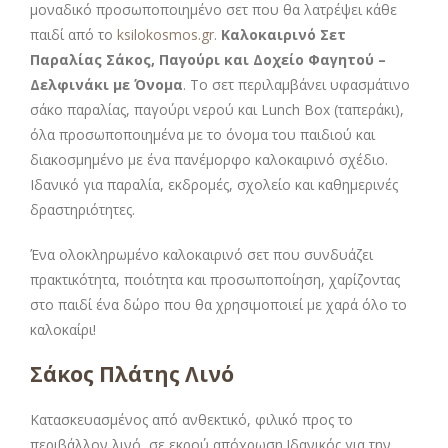
μοναδικό προσωποποιημένο σετ που θα λατρέψει κάθε
παιδί από το
ksilokosmos.gr
.
Καλοκαιρινό Σετ
Παραλίας Σάκος, Παγούρι και Δοχείο Φαγητού –
Δελφινάκι με Όνομα
. Το σετ περιλαμβάνει υφασμάτινο
σάκο παραλίας, παγούρι νερού και Lunch Box (ταπεράκι),
όλα προσωποποιημένα με το όνομα του παιδιού και
διακοσμημένο με ένα πανέμορφο καλοκαιρινό σχέδιο.
Ιδανικό για παραλία, εκδρομές, σχολείο και καθημερινές
δραστηριότητες.
Ένα ολοκληρωμένο καλοκαιρινό σετ που συνδυάζει
πρακτικότητα, ποιότητα και προσωποποίηση, χαρίζοντας
στο παιδί ένα δώρο που θα χρησιμοποιεί με χαρά όλο το
καλοκαίρι!
Σάκος Πλάτης Λινό
Κατασκευασμένος από ανθεκτικό, φιλικό προς το
περιβάλλον λινό, σε εκρού απόχρωση.Ιδανικός για την