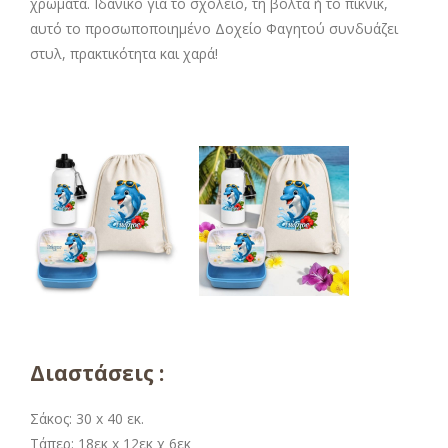
χρώματα. Ιδανικό για το σχολείο, τη βόλτα ή το πικνίκ,
αυτό το προσωποποιημένο Δοχείο Φαγητού συνδυάζει
στυλ, πρακτικότητα και χαρά!
Διαστάσεις :
Σάκος: 30 x 40 εκ.
Τάπερ: 18εκ x 12εκ χ 6εκ