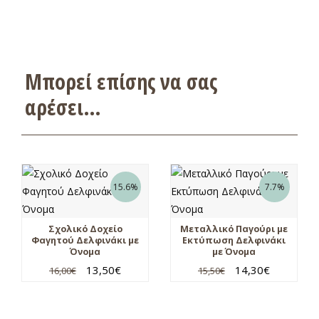
Μπορεί επίσης να σας
αρέσει…
15.6%
7.7%
Σχολικό Δοχείο
Μεταλλικό Παγούρι με
Φαγητού Δελφινάκι με
Εκτύπωση Δελφινάκι
Όνομα
με Όνομα
13,50
€
14,30
€
16,00
€
15,50
€