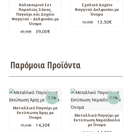
Καλοκαιρινό Σετ
Σχολικό Δοχείο
Παραλίας Σάκος,
Φαγητού Δελφινάκι με
Παγούρι και Δοχείο
Όνομα
Φαγητού – Δελφινάκι με
13,50
€
16,00
€
Όνομα
39,00
€
45,00
€
Παρόμοια Προϊόντα
7.7%
7.7%
Μεταλλικό Παγούρι με
Εκτύπωση Άρης με
Μεταλλικό Παγούρι με
Όνομα
Εκτύπωση Νεραϊδούλα
14,30
€
με Όνομα
15,50
€