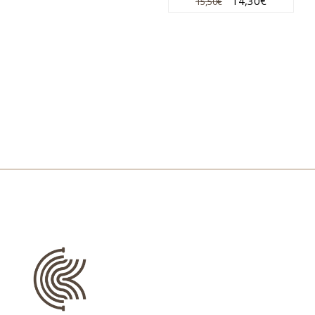
14,30
€
15,50
€