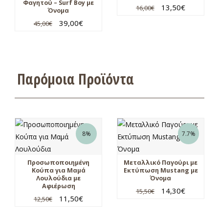
Φαγητού – Surf Boy με
13,50
€
16,00
€
Όνομα
39,00
€
45,00
€
Παρόμοια Προϊόντα
8%
7.7%
Προσωποποιημένη
Μεταλλικό Παγούρι με
Κούπα για Μαμά
Εκτύπωση Mustang με
Λουλούδια με
Όνομα
Αφιέρωση
14,30
€
15,50
€
11,50
€
12,50
€