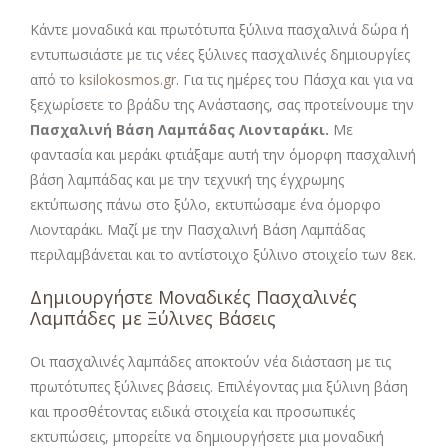
Κάντε μοναδικά και πρωτότυπα ξύλινα πασχαλινά δώρα ή
εντυπωσιάστε με τις νέες ξύλινες πασχαλινές δημιουργίες
από το
ksilokosmos.gr
. Για τις ημέρες του Πάσχα και για να
ξεχωρίσετε το βράδυ της Ανάστασης, σας προτείνουμε την
Πασχαλινή Βάση Λαμπάδας Λιονταράκι
.
Με
φαντασία και μεράκι φτιάξαμε αυτή την όμορφη πασχαλινή
βάση λαμπάδας και με την τεχνική της έγχρωμης
εκτύπωσης πάνω στο ξύλο, εκτυπώσαμε ένα όμορφο
Λιονταράκι. Μαζί με την Πασχαλινή Βάση Λαμπάδας
περιλαμβάνεται και το αντίστοιχο ξύλινο στοιχείο των 8εκ.
Δημιουργήστε Μοναδικές Πασχαλινές
Λαμπάδες με Ξύλινες Βάσεις
Οι πασχαλινές λαμπάδες αποκτούν νέα διάσταση με τις
πρωτότυπες ξύλινες βάσεις. Επιλέγοντας μια ξύλινη βάση
και προσθέτοντας ειδικά στοιχεία και προσωπικές
εκτυπώσεις, μπορείτε να δημιουργήσετε μια μοναδική