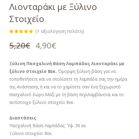
Λιονταράκι με Ξύλινο
Στοιχείο
(
1
αξιολόγηση πελάτη)
Βαθμολογήθηκε
1
με
5.00
5,20
€
4,90
€
από 5 με
βάση
βαθμολογία
πελάτη
Ξύλινη Πασχαλινή Βάση Λαμπάδας Λιονταράκι με
ξύλινο στοιχείο 8εκ.
Όμορφη ξύλινη βάση για να
τοποθετήσετε και να στολίσετε τη λαμπάδα σας την ημέρα
της Ανάστασης ή και να το χαρίσετε σαν ένα ξεχωριστό
πασχαλινό δώρο.Μαζί με τη βάση περιλαμβάνεται και το
αντίστοιχο ξύλινο στοιχείο 8εκ.
Διαστάσεις
Πασχαλινή Βάση Λαμπάδας: Ύψ. 30 εκ.
Ξύλινο στοιχείο: 8εκ.