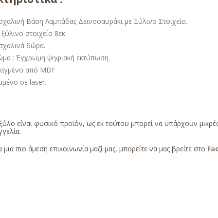
σχαλινή Βάση Λαμπάδας Δεινοσαυράκι με Ξύλινο Στοιχείο.
ξύλινο στοιχείο 8εκ.
σχαλινά δώρα.
ώμα : Έγχρωμη ψηφιακή εκτύπωση.
ιαγμένο από MDF.
μένο σε laser.
ξύλο είναι φυσικό προϊόν, ως εκ τούτου μπορεί να υπάρχουν μικρ
γελία.
α μια πιο άμεση επικοινωνία μαζί μας, μπορείτε να μας βρείτε στο
Fa