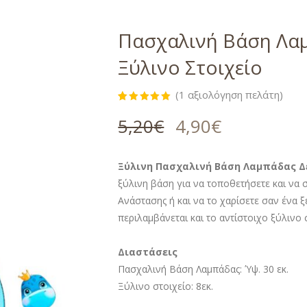
Πασχαλινή Βάση Λαμ
Ξύλινο Στοιχείο
(
1
αξιολόγηση πελάτη)
Βαθμολογήθηκε
1
με
5.00
5,20
€
4,90
€
από 5 με
βάση
βαθμολογία
πελάτη
Ξύλινη Πασχαλινή Βάση Λαμπάδας Δε
ξύλινη βάση για να τοποθετήσετε και να 
Ανάστασης ή και να το χαρίσετε σαν ένα
περιλαμβάνεται και το αντίστοιχο ξύλινο 
Διαστάσεις
Πασχαλινή Βάση Λαμπάδας: Ύψ. 30 εκ.
Ξύλινο στοιχείο: 8εκ.