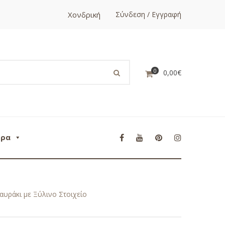
Χονδρική
Σύνδεση / Εγγραφή
0
0,00
€
ορα
υράκι με Ξύλινο Στοιχείο