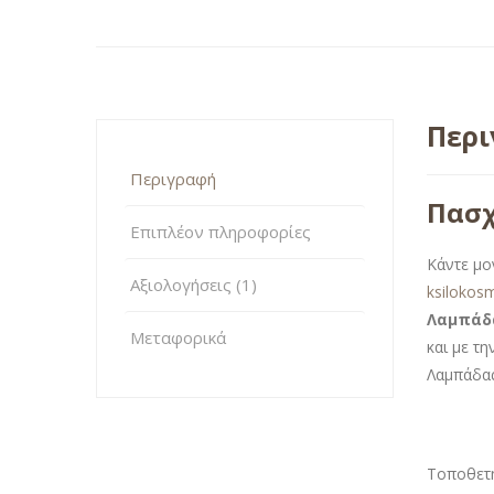
Περ
Περιγραφή
Πασχ
Επιπλέον πληροφορίες
Κάντε μο
Αξιολογήσεις (1)
ksilokos
Λαμπάδα
Μεταφορικά
και με τ
Λαμπάδας
Τοποθετή