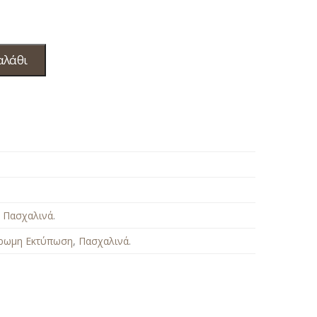
αλάθι
,
Πασχαλινά
.
ρωμη Εκτύπωση
,
Πασχαλινά
.