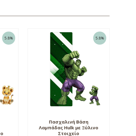
5.8%
5.8%
Πασχαλινή Βάση
Λαμπάδας Hulk με Ξύλινο
νο
Στοιχείο