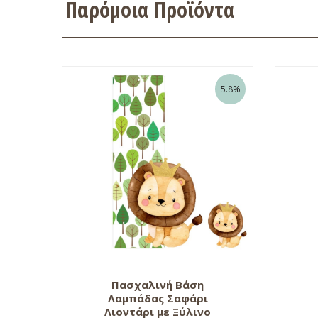
Παρόμοια Προϊόντα
5.8%
Πασχαλινή Βάση
Λαμπάδας Σαφάρι
Λιοντάρι με Ξύλινο