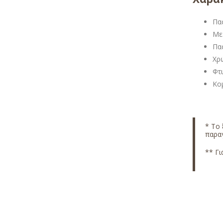
Πα
Με 
Πα
Χρ
Φτ
Κομ
* Το 
παραγ
** Γι