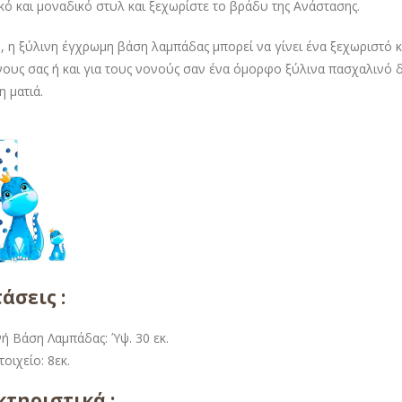
ό και μοναδικό στυλ και ξεχωρίστε το βράδυ της Ανάστασης.
, η ξύλινη έγχρωμη βάση λαμπάδας μπορεί να γίνει ένα ξεχωριστό 
ους σας ή και για τους νονούς σαν ένα όμορφο ξύλινα πασχαλινό 
η ματιά.
τάσεις :
ή Βάση Λαμπάδας: Ύψ. 30 εκ.
οιχείο: 8εκ.
τηριστικά :