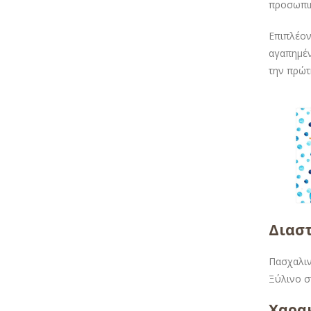
προσωπικ
Επιπλέον
αγαπημέν
την πρώτ
Διασ
Πασχαλιν
Ξύλινο στ
Χαρακ