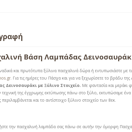
ιγραφή
αλινή Βάση Λαμπάδας Δεινοσαυράκι 
ναδικά και πρωτότυπα ξύλινα πασχαλινά δώρα ή εντυπωσιάστε με τις
mos.gr
. Για τις ημέρες του Πάσχα και για να ξεχωρίσετε το βράδυ τη
ς Δεινοσαυράκι με Ξύλινο Στοιχείο
.
Με φαντασία και μεράκι 
ην τεχνική της έγχρωμης εκτύπωσης πάνω στο ξύλο, εκτυπώσαμε έν
 περιλαμβάνεται και το αντίστοιχο ξύλινο στοιχείο των 8εκ.
στε την πασχαλινή λαμπάδα σας πάνω σε αυτήν την όμορφη Πασχαλι