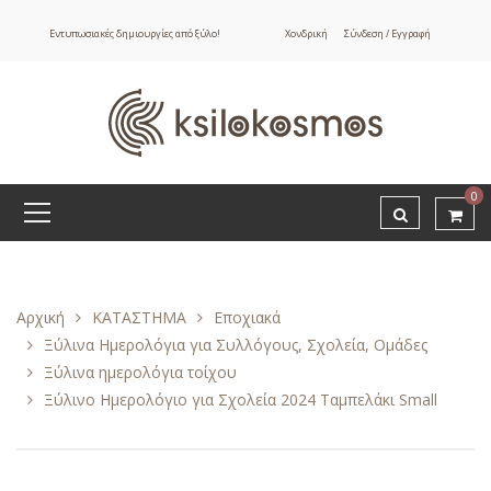
Εντυπωσιακές δημιουργίες από ξύλο!
Χονδρική
Σύνδεση / Εγγραφή
0
Αρχική
ΚΑΤΑΣΤΗΜΑ
Εποχιακά
Ξύλινα Ημερολόγια για Συλλόγους, Σχολεία, Ομάδες
Ξύλινα ημερολόγια τοίχου
Ξύλινο Ημερολόγιο για Σχολεία 2024 Ταμπελάκι Small