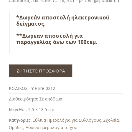
Διαστάσεις : Πλ. 9,5εκ Ύψ. 18,5εκ ( * με τον ημεροδείκτη )
*Δωρεάν αποστολή ηλεκτρονικού
δείγματος.
**Δωρεαν αποστολή για
παραγγελίας άνω των 100τεμ.
ΖΗΤΗΣΤΕ ΠΡΟΣΦΟΡΑ
ΚΩΔΙΚΟΣ:
ime-kre-0212
Διαθεσιμότητα:
Σε απόθεμα
Μέγεθος:
9,5 × 18,5 cm
Κατηγορίες:
Ξύλινα Ημερολόγια για Συλλόγους, Σχολεία,
Ομάδες
,
Ξύλινα ημερολόγια τοίχου
.