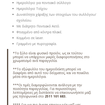
Ημερολόγιο για ποντιακό σύλλογο
Ημερολόγιο Τοίχου
Δυνατότητα χάραξης των στοιχείων του συλλόγου/
σχολείου.
Με διάτρητο Ποντιακό Αετό.
Φτιαγμένο από κόντρα πλακέ.
Κομμένο σε laser.
Γραμμένο με πυρογραφία.
*Το ξύλο είναι φυσικό προϊόν, ως εκ τούτου
μπορεί να υπάρχουν μικρές διαφοροποιήσεις στο
χρωματισμό ανά παραγγελία.
**Το εξώφυλλο του ημεροδείκτη μπορεί να
διαφέρει από αυτό του δείγματος, και να ποικίλει
μέσα στα ημερολόγια.
***Οι τιμές διαμορφώνονται ανάλογα με την
ποσότητα παραγγελίας. Για περισσότερες
λεπτομέρειες μη διστάσετε να επικοινωνήσετε μαζί
μας τηλεφωνικά στο
2511 101 683
.
**** Για μια πιο άμεση επικοινωνία μαζί μας,