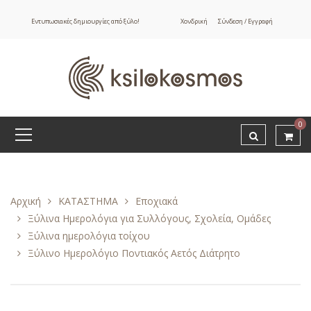
Εντυπωσιακές δημιουργίες από ξύλο!
Χονδρική
Σύνδεση / Εγγραφή
0
Αρχική
ΚΑΤΑΣΤΗΜΑ
Εποχιακά
Ξύλινα Ημερολόγια για Συλλόγους, Σχολεία, Ομάδες
Ξύλινα ημερολόγια τοίχου
Ξύλινο Ημερολόγιο Ποντιακός Αετός Διάτρητο