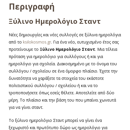
Περιγραφή
Ξύλινο Ημερολόγιο Σταντ
Νέες δημιουργίες και νέες συλλογές σε ξύλινα ημερολόγια
από το
ksilokosmos.gr
. Για ένα νέο, ευτυχισμένο έτος σας
προτείνουμε το
Ξύλινο Ημερολόγιο Σταντ
. Μια τέλεια
πρόταση για ημερολόγιο για συλλόγους ή και για
ημερολόγιο για σχολεία. Διακοσμημένο με το όνομα του
συλλόγου / σχολείου σε ένα όμορφο πλαίσιο. Έχετε την
δυνατότητα να χαράξετε τα στοιχεία του εκάστοτε
πολιτιστικού συλλόγου / σχολείου ή και να το
τροποποιήσετε όπως εσείς θέλετε. Αποτελείτε από δύο
μέρη. Το πλαίσιο και την βάση του που μπαίνει χωνευτά
για να γίνει σταντ.
α
Το ξύλινο ημερολόγιο Σταντ μπορεί να γίνει ένα
ξεχωριστό και πρωτότυπο δώρο ως ημερολόγιο για
α