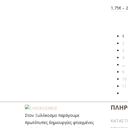
1,75
€
–
2
1
2
3
4
…
9
10
11
ΠΛΗΡ
Στον Ξυλόκοσμο παράγουμε
ΚΑΤΑΣ
πρωτότυπες δημιουργίες φτιαγμένες