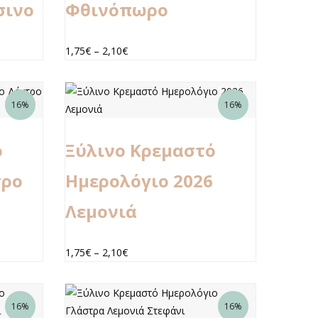
σινο
Φθινόπωρο
1,75
€
–
2,10
€
16%
16%
ό
Ξύλινο Κρεμαστό
τρο
Ημερολόγιο 2026
Λεμονιά
1,75
€
–
2,10
€
16%
16%