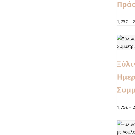
Πρά
1,75
€
–
2
Ξύλι
Ημερ
Συμμ
1,75
€
–
2