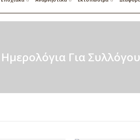
Ημερολόγια Για Συλλόγο
υ