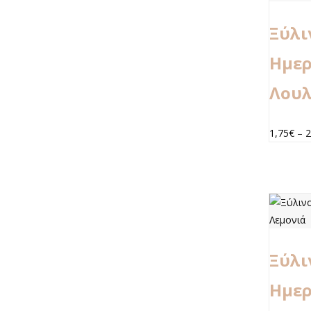
Ξύλι
Ημερ
Λουλ
1,75
€
–
2
Ξύλι
Ημερ