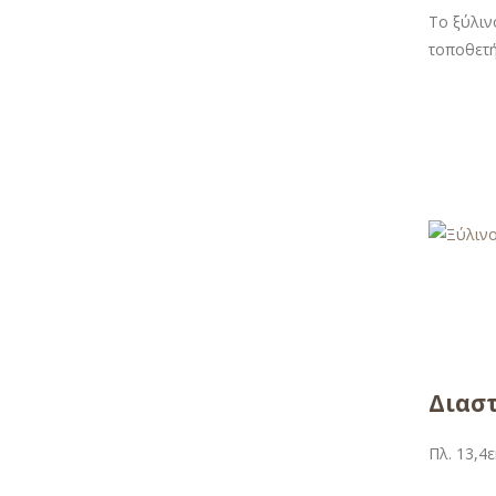
Το ξύλιν
τοποθετή
Διαστ
Πλ. 13,4ε