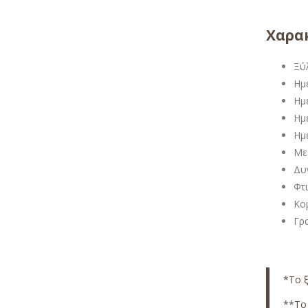
Χαρακ
Ξύ
Ημ
Ημ
Ημ
Ημ
Με
Δυ
Φτ
Κομ
Γρ
*Το ξ
**Το 