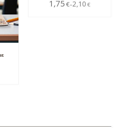
1,75
2,10
€
€
–
με