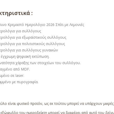
τηριστικά :
λινο Κρεμαστό Ημερολόγιο 2026 Σπίτι με Λεμονιές
ερολόγια για συλλόγους
ερολόγια για εξωραϊστικούς συλλόγους
ερολόγια για πολιτιστικούς συλλόγους
ερολόγια για συλλόγους γυναικών
 έγχρωμη ψηφιακή εκτύπωση.
νατότητα χάραξης των στοιχείων του συλλόγου.
ιαγμένο από MDF.
μένο σε laser.
αμμένο με πυρογραφία.
ύλο είναι φυσικό προϊόν, ως εκ τούτου μπορεί να υπάρχουν μικρέ
εξώφυλλο του ημεροδείκτη μπορεί να διαφέρει από αυτό του δείγμα