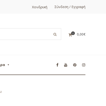
Χονδρική
Σύνδεση / Εγγραφή
0
0,00
€
ορα
ου