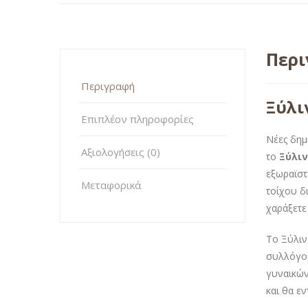
Περ
Περιγραφή
Ξύλι
Επιπλέον πληροφορίες
Νέες δημ
Αξιολογήσεις (0)
το
Ξύλιν
εξωραϊστ
Μεταφορικά
τοίχου δ
χαράξετε
Το Ξύλιν
συλλόγου
γυναικών
και θα ε