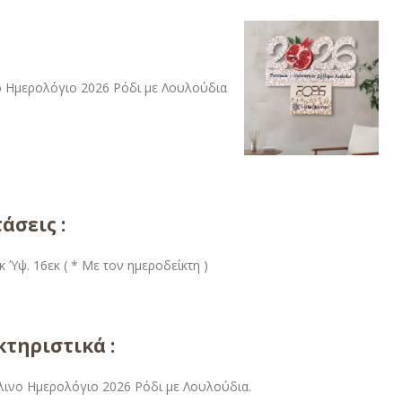
άσεις :
κ Ύψ. 16εκ ( * Με τον ημεροδείκτη )
τηριστικά :
λινο Ημερολόγιο 2026 Ρόδι με Λουλούδια.