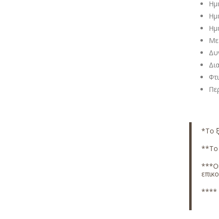
Ημ
Ημ
Ημ
Με
Δυ
Δι
Φτ
Περ
*Το ξ
**Το 
***Οι
επικ
**** 