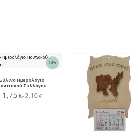
16%
Ξύλινο Ημερολόγιο
Ποντιακού Συλλόγου
1,75
2,10
€
€
–