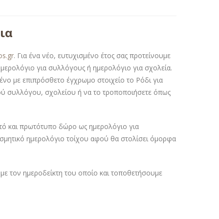
ια
os.gr
. Για ένα νέο, ευτυχισμένο έτος σας προτείνουμε
 ημερολόγιο για συλλόγους ή ημερολόγιο για σχολεία.
ένο με επιπρόσθετο έγχρωμο στοιχείο το Ρόδι για
ικού συλλόγου, σχολείου ή να το τροποποιήσετε όπως
στό και πρωτότυπο δώρο ως ημερολόγιο για
οσμητικό ημερολόγιο τοίχου αφού θα στολίσει όμορφα
με τον ημεροδείκτη του οποίο και τοποθετήσουμε