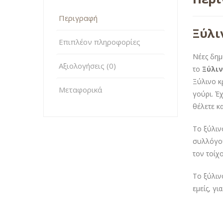
Περιγραφή
Ξύλι
Επιπλέον πληροφορίες
Νέες δημ
Αξιολογήσεις (0)
το
Ξύλιν
Ξύλινο κ
Μεταφορικά
γούρι. Έ
θέλετε κα
Το ξύλιν
συλλόγου
τον τοίχ
Το ξύλιν
εμείς, γι