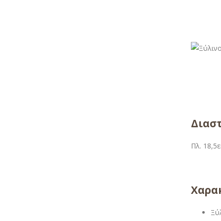
Διαστ
Πλ. 18,5ε
Χαρακ
Ξύ