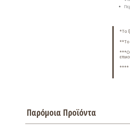
Περ
*Το ξ
**Το 
***Οι
επικ
**** 
Παρόμοια Προϊόντα