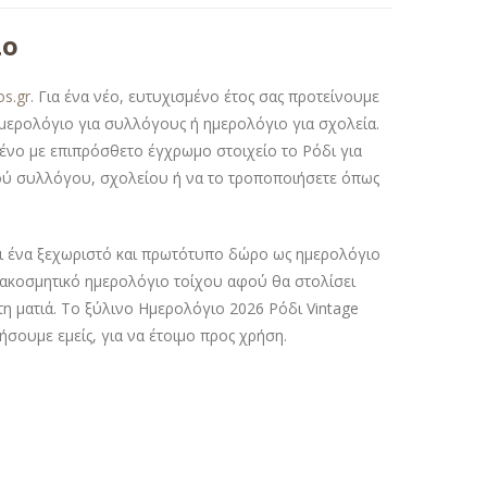
λο
os.gr
. Για ένα νέο, ευτυχισμένο έτος σας προτείνουμε
ημερολόγιο για συλλόγους ή ημερολόγιο για σχολεία.
ένο με επιπρόσθετο έγχρωμο στοιχείο το Ρόδι για
ικού συλλόγου, σχολείου ή να το τροποποιήσετε όπως
ει ένα ξεχωριστό και πρωτότυπο δώρο ως ημερολόγιο
ιακοσμητικό ημερολόγιο τοίχου αφού θα στολίσει
η ματιά. Το ξύλινο Ημερολόγιο 2026 Ρόδι Vintage
σουμε εμείς, για να έτοιμο προς χρήση.