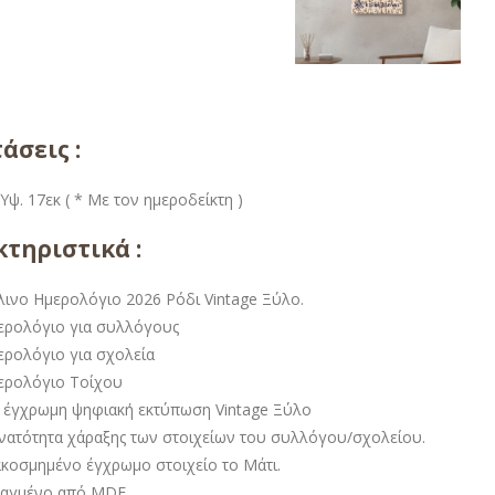
άσεις :
Ύψ. 17εκ ( * Με τον ημεροδείκτη )
τηριστικά :
λινο Ημερολόγιο 2026 Ρόδι Vintage Ξύλο.
ερολόγιο για συλλόγους
ερολόγιο για σχολεία
ερολόγιο Τοίχου
 έγχρωμη ψηφιακή εκτύπωση Vintage Ξύλο
νατότητα χάραξης των στοιχείων του συλλόγου/σχολείου.
ακοσμημένο έγχρωμο στοιχείο το Μάτι.
ιαγμένο από MDF.