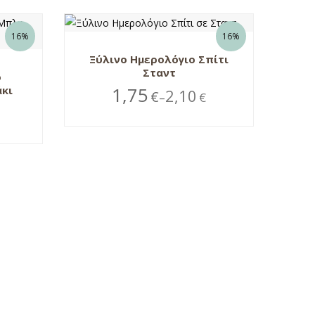
16%
16%
Ξύλινο Ημερολόγιο Σπίτι
Σταντ
ο
1,75
κι
2,10
€
€
–