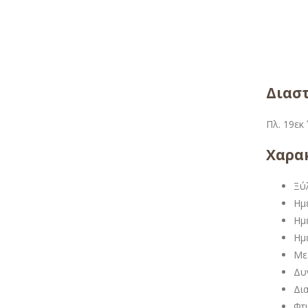
Διαστ
Πλ. 19εκ 
Χαρακ
Ξύ
Ημ
Ημ
Ημ
Με
Δυ
Δι
Φτ