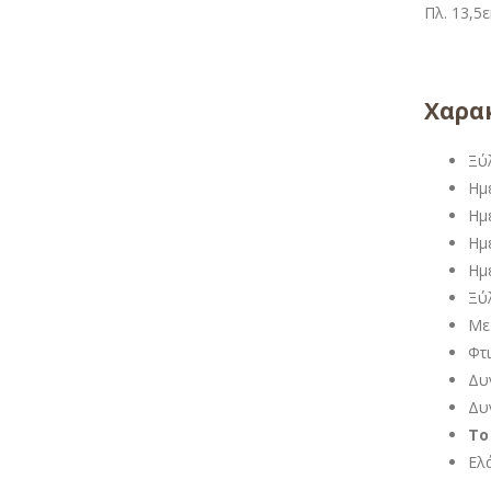
Πλ. 13,5ε
Χαρακ
Ξύ
Ημ
Ημ
Ημ
Ημ
Ξύ
Με
Φτ
Δυ
Δυ
Το
Ελ