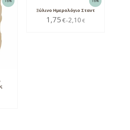
16%
16%
Ξύλινο Ημερολόγιο Σταντ
1,75
2,10
€
€
–
ο
ς