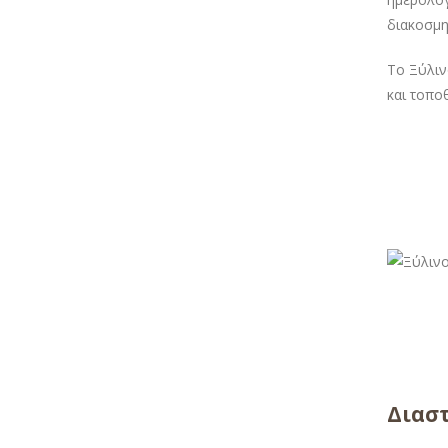
διακοσμη
Το Ξύλιν
και τοπο
Διαστ