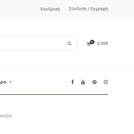
Χονδρική
Σύνδεση / Εγγραφή
0
0,00
€
ορα
απέζια