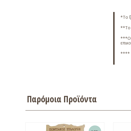
*Το ξ
**Το 
***Οι
επικ
**** 
Παρόμοια Προϊόντα