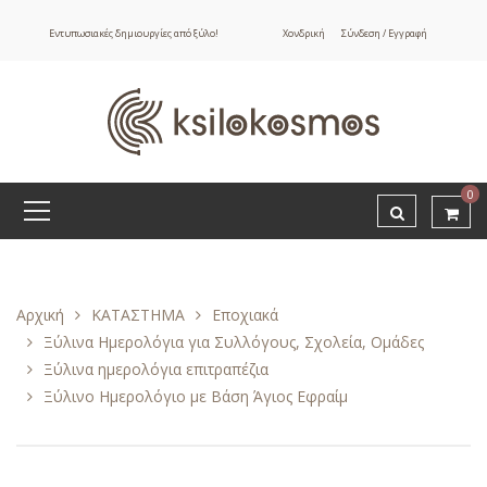
Εντυπωσιακές δημιουργίες από ξύλο!
Χονδρική
Σύνδεση / Εγγραφή
0
Αρχική
ΚΑΤΑΣΤΗΜΑ
Εποχιακά
Ξύλινα Ημερολόγια για Συλλόγους, Σχολεία, Ομάδες
Ξύλινα ημερολόγια επιτραπέζια
Ξύλινο Ημερολόγιο με Βάση Άγιος Εφραίμ