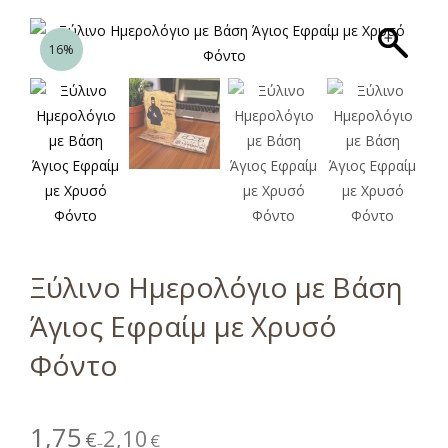
16%
Ξύλινο Ημερολόγιο με Βάση
Άγιος Εφραίμ με Χρυσό
Φόντο
1,75
2,10
€
€
–