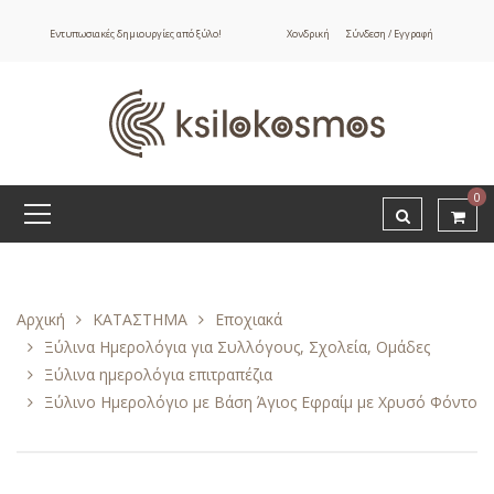
Εντυπωσιακές δημιουργίες από ξύλο!
Χονδρική
Σύνδεση / Εγγραφή
0
Αρχική
ΚΑΤΑΣΤΗΜΑ
Εποχιακά
Ξύλινα Ημερολόγια για Συλλόγους, Σχολεία, Ομάδες
Ξύλινα ημερολόγια επιτραπέζια
Ξύλινο Ημερολόγιο με Βάση Άγιος Εφραίμ με Χρυσό Φόντο