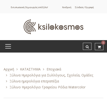
Εντυπωσιακές δημιουργίες από ξύλο!
Χονδρική
Σύνδεση / Εγγραφή
0
Αρχική
ΚΑΤΑΣΤΗΜΑ
Εποχιακά
Ξύλινα Ημερολόγια για Συλλόγους, Σχολεία, Ομάδες
Ξύλινα ημερολόγια επιτραπέζια
Ξύλινο Ημερολόγιο Γραφείου Ρόδια Watercolor