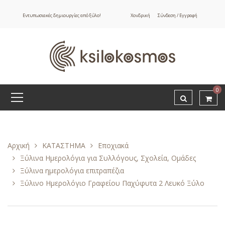
Εντυπωσιακές δημιουργίες από ξύλο!
Χονδρική
Σύνδεση / Εγγραφή
0
Αρχική
ΚΑΤΑΣΤΗΜΑ
Εποχιακά
Ξύλινα Ημερολόγια για Συλλόγους, Σχολεία, Ομάδες
Ξύλινα ημερολόγια επιτραπέζια
Ξύλινο Ημερολόγιο Γραφείου Παχύφυτα 2 Λευκό Ξύλο