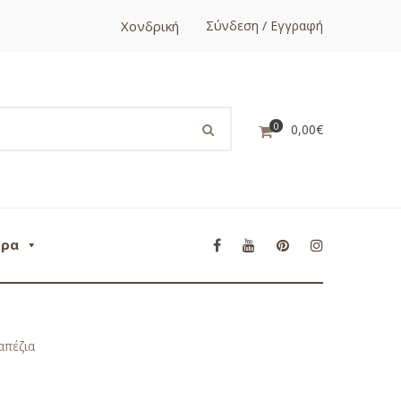
Χονδρική
Σύνδεση / Εγγραφή
0
0,00
€
ορα
απέζια