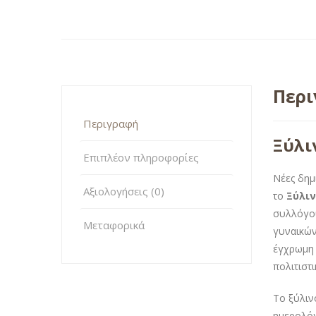
Περ
Περιγραφή
Ξύλι
Επιπλέον πληροφορίες
Νέες δημ
Αξιολογήσεις (0)
το
Ξύλι
συλλόγου
Μεταφορικά
γυναικών
έγχρωμη 
πολιτιστ
Το ξύλιν
ημερολόγ