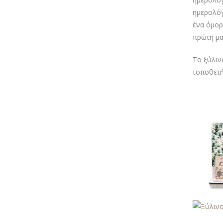
ημερολόγ
ένα όμορ
πρώτη μα
Το ξύλιν
τοποθετή