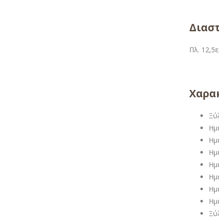
Διαστ
Πλ. 12,5ε
Χαρακ
Ξύ
Ημ
Ημ
Ημ
Ημ
Ημ
Ημ
Ημ
Ξύ