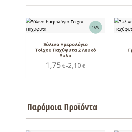
16%
Ξύλινο Ημερολόγιο
Τοίχου Παχύφυτα 2 Λευκό
Γ
Ξύλο
1,75
2,10
€
€
–
Παρόμοια Προϊόντα