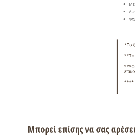
Με
Δυ
Φτ
*Το ξ
**Το 
***Οι
επικ
**** 
Μπορεί επίσης να σας αρέσ