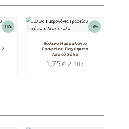
16%
16%
ο
Ξύλινο Ημερολόγιο
 2
Γραφείου Παχύφυτα
Λευκό Ξύλο
1,75
2,10
€
€
–