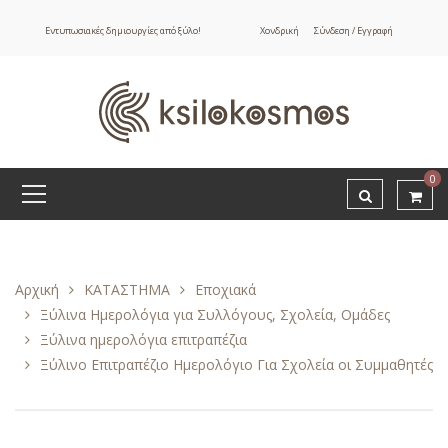
Εντυπωσιακές δημιουργίες από ξύλο!
Χονδρική
Σύνδεση / Εγγραφή
0
Αρχική
ΚΑΤΑΣΤΗΜΑ
Εποχιακά
Ξύλινα Ημερολόγια για Συλλόγους, Σχολεία, Ομάδες
Ξύλινα ημερολόγια επιτραπέζια
Ξύλινο Επιτραπέζιο Ημερολόγιο Για Σχολεία οι Συμμαθητές