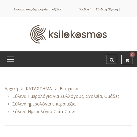
Εντυπωσιακές δημιουργίες από ξύλο!
Χονδρική
Σύνδεση / Εγγραφή
0
Αρχική
ΚΑΤΑΣΤΗΜΑ
Εποχιακά
Ξύλινα Ημερολόγια για Συλλόγους, Σχολεία, Ομάδες
Ξύλινα ημερολόγια επιτραπέζια
Ξύλινο Ημερολόγιο Σπίτι Σταντ