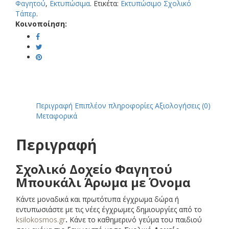
α
Φαγητού
,
Εκτυπώσιμα
.
Ετικέτα:
Εκτυπώσιμο Σχολικό
ποσότητα
Τάπερ
.
Κοινοποίηση:
Περιγραφή
Επιπλέον πληροφορίες
Αξιολογήσεις (0)
Μεταφορικά
Περιγραφή
Σχολικό Δοχείο Φαγητού
Μπουκάλι Άρωμα με Όνομα
Κάντε μοναδικά και πρωτότυπα έγχρωμα δώρα ή
εντυπωσιάστε με τις νέες έγχρωμες δημιουργίες από το
ksilokosmos.gr
.
Κάνε το καθημερινό γεύμα του παιδιού