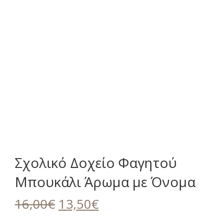
Σχολικό Δοχείο Φαγητού
Μπουκάλι Άρωμα με Όνομα
Original
Η
16,00
€
13,50
€
price
τρέχουσα