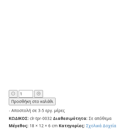
Σχολικό
Δοχείο
Προσθήκη στο καλάθι
α
Φαγητού
Μπουκάλι
- Αποστολή σε 3-5 εργ. μέρες
α
Άρωμα
ΚΩΔΙΚΟΣ:
clr-tpr-0032
Διαθεσιμότητα:
Σε απόθεμα
με
Μέγεθος:
18 × 12 × 6 cm
Κατηγορίες:
Σχολικά Δοχεία
Όνομα