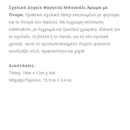
was:
τιμή
Σχολικό Δοχείο Φαγητού Μπουκάλι Άρωμα με
Όνομα.
Πρακτικό σχολικό τάπερ εκτυπωμένο με φιγούρα
16,00€.
είναι:
και το όνομα του παιδιού. Με έγχρωμη εκτύπωση
13,50€.
sublimation, με έγχρωμα και ζωντανά χρώματα. Ιδανικό για
το σχολείο, τη βόλτα ή το πικνίκ, για τη νέα σχολική
χρονιά, αυτό το προσωποποιημένο δοχείο φαγητού
συνδυάζει στυλ, πρακτικότητα και χαρά!
Διαστάσεις :
Τάπερ: 18εκ x 12εκ χ 6εκ
Μαχαίρι/Πιρούνι; 15,9 εκ x 3,4 εκ.