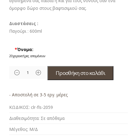
αγαπημένα σας παιδιά ή και για τους νονούς σαν ένα
όμορφο δώρο στους βαφτισιμιού σας.
Διαστάσεις :
Παγούρι :
600ml
*
Όνομα:
20
χαρακτήρες απομένουν
Προσθήκη στο καλάθι
- Αποστολή σε 3-5 εργ. μέρες
ΚΩΔΙΚΟΣ:
clr-fls-2059
Διαθεσιμότητα:
Σε απόθεμα
Μέγεθος:
Μ/Δ