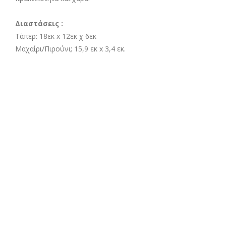
Διαστάσεις :
Τάπερ: 18εκ x 12εκ χ 6εκ
Μαχαίρι/Πιρούνι; 15,9 εκ x 3,4 εκ.