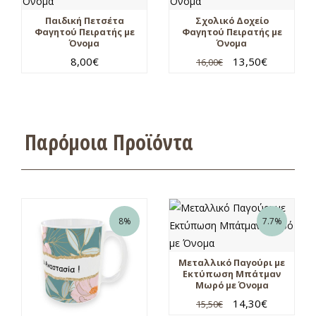
Παιδική Πετσέτα
Σχολικό Δοχείο
Φαγητού Πειρατής με
Φαγητού Πειρατής με
Όνομα
Όνομα
8,00
€
13,50
€
16,00
€
Παρόμοια Προϊόντα
8%
7.7%
Μεταλλικό Παγούρι με
Εκτύπωση Μπάτμαν
Μωρό με Όνομα
14,30
€
15,50
€