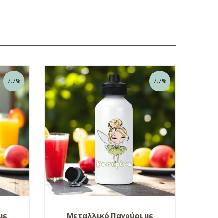
7.7%
7.7%
με
Μεταλλικό Παγούρι με